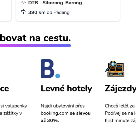
DTB - Siborong-Borong
390 km
od Padang
bovat na cestu.
ce
Zájezd
Levné hotely
 si vstupenky
Chceš letět za
Najdi ubytování přes
a zážitky v
Podívej se na l
booking.com
se slevou
first minute zá
až 30%.