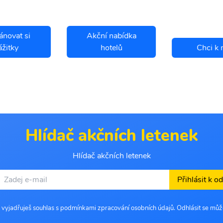
ánovat si
Akční nabídka
ážitky
hotelů
Chci k 
Hlídač akčních letenek
Hlídač akčních letenek
Přihlásit k o
 vyjadřuješ souhlas s podmínkami zpracování osobních údajů. Odhlásit se můž