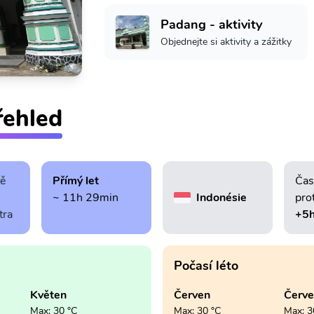
Padang - aktivity
Objednejte si aktivity a zážitky
řehled
tě
Přímý let
Čas
~ 11h 29min
Indonésie
pro
tra
+5
Počasí léto
Květen
Červen
Červ
Max: 30 °C
Max: 30 °C
Max: 3