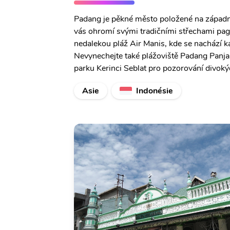
Padang je pěkné město položené na západ
vás ohromí svými tradičními střechami pago
nedalekou pláž Air Manis, kde se nachází 
Nevynechejte také plážoviště Padang Panj
parku Kerinci Seblat pro pozorování divokýc
Asie
Indonésie