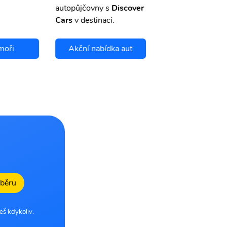
autopůjčovny s
Discover
Cars
v destinaci.
moři
Akční nabídka aut
Chci se pojis
dběru
eš kdykoliv.