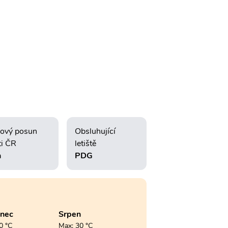
ový posun
Obsluhující
ti ČR
letiště
h
PDG
enec
Srpen
0 °C
Max: 30 °C