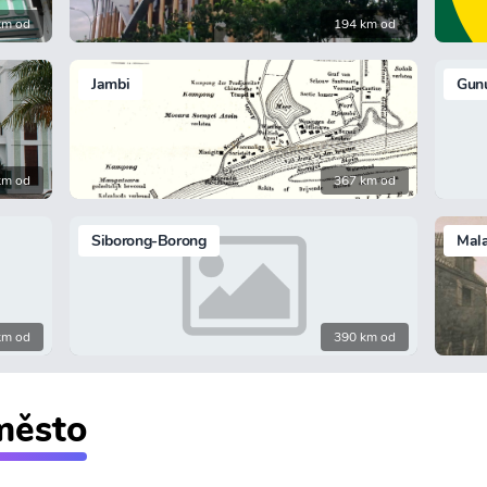
km od
194 km od
Jambi
Gunu
km od
367 km od
Siborong-Borong
Mal
km od
390 km od
 město