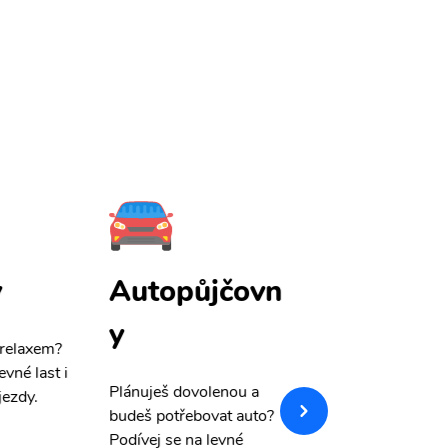
y
Autopůjčovn
Pojištění
y
 relaxem?
Máme pro Vás
sle
evné last i
výši 50%
na cest
Plánuješ dovolenou a
jezdy.
pojištění a případ
budeš potřebovat auto?
storno.
Podívej se na levné