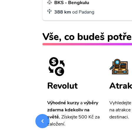
BKS - Bengkulu
388 km
od Padang
Vše, co budeš potře
ištění
Revolut
Atrak
pro Vás
slevu ve
Výhodné kurzy
a
výběry
Vyhledejte
0%
na cestovní
zdarma kdekoliv na
na atrakce 
ní a případné
světě.
Získejte 500 Kč za
destinaci.
.
založení.