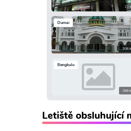
23 
Dumai
306 
Bengkulu
388 
Letiště obsluhující