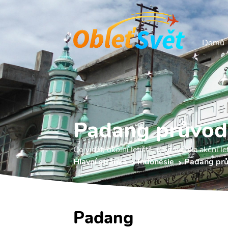
Domů
Padang průvod
Co vidět, okolní letiště, ubytování a akční le
Hlavní stránka
Indonésie
Padang pr
Padang