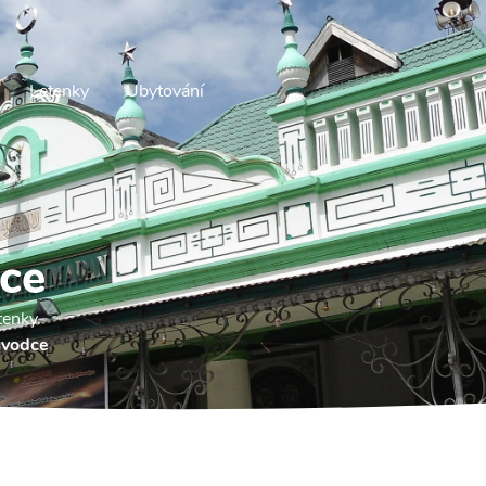
Letenky
Ubytování
ce
tenky.
ůvodce