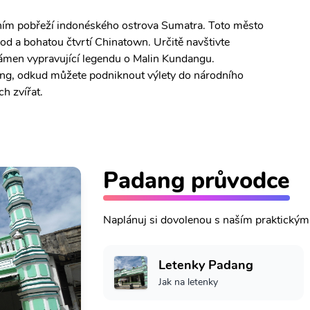
ním pobřeží indonéského ostrova Sumatra. Toto město
d a bohatou čtvrtí Chinatown. Určitě navštivte
kámen vypravující legendu o Malin Kundangu.
ang, odkud můžete podniknout výlety do národního
h zvířat.
Padang průvodce
Naplánuj si dovolenou s naším praktický
Letenky Padang
Jak na letenky