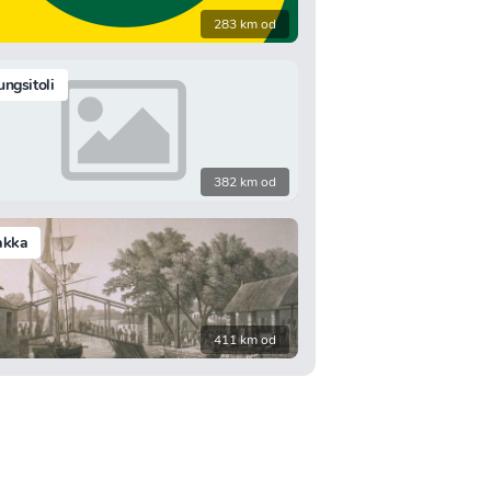
283 km od
ngsitoli
382 km od
akka
411 km od