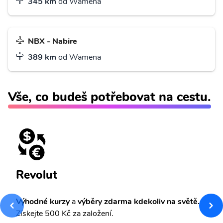
345 km
od Wamena
NBX - Nabire
389 km
od Wamena
Vše, co budeš potřebovat na cestu.
Revolut
Výhodné kurzy
a
výběry zdarma kdekoliv na světě.
Získejte 500 Kč za založení.