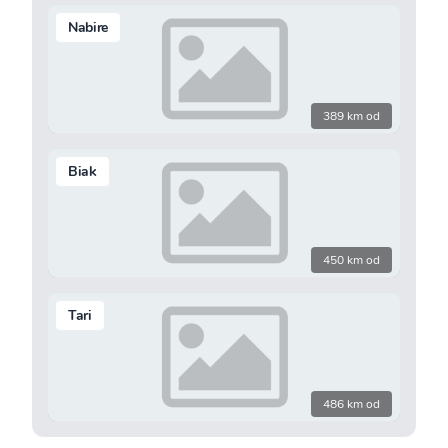
Nabire
389 km od
Biak
450 km od
Tari
486 km od