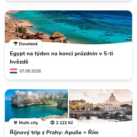
🌴 Dovolená
Egypt na týden na konci prázdnin v 5-ti
hvězdě
07.08.2026
🤘 Multi-city
😍 2 122 Kč
Říjnový trip z Prahy: Apulie + Řím