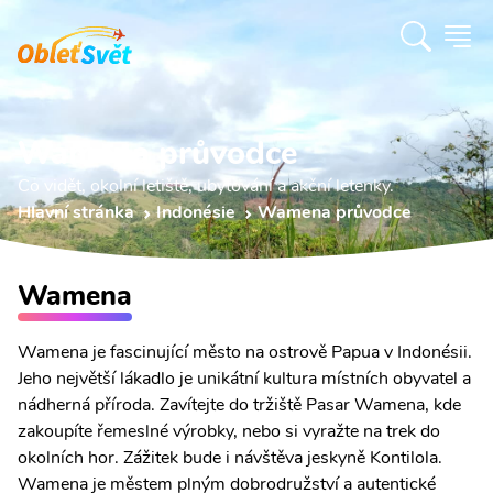
Wamena průvodce
Co vidět, okolní letiště, ubytování a akční letenky.
Hlavní stránka
Indonésie
Wamena průvodce
Wamena
Wamena je fascinující město na ostrově Papua v Indonésii.
Jeho největší lákadlo je unikátní kultura místních obyvatel a
nádherná příroda. Zavítejte do tržiště Pasar Wamena, kde
zakoupíte řemeslné výrobky, nebo si vyražte na trek do
okolních hor. Zážitek bude i návštěva jeskyně Kontilola.
Wamena je městem plným dobrodružství a autentické