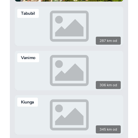
Tabubil
287 km od
Vanimo
306 km od
Kiunga
345 km od