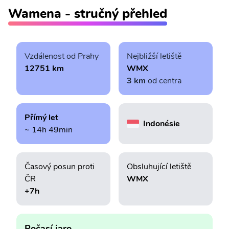
Wamena - stručný přehled
Vzdálenost od Prahy
Nejbližší letiště
12751 km
WMX
3 km
od centra
Přímý let
Indonésie
~ 14h 49min
Časový posun proti
Obsluhující letiště
ČR
WMX
+7h
Počasí jaro