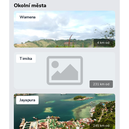
Okolní města
Wamena
4 km od
Timika
231 km od
Jayapura
245 km od