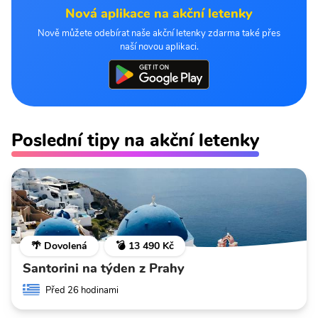
Nová aplikace na akční letenky
Nově můžete odebírat naše akční letenky zdarma také přes
naší novou aplikaci.
Poslední tipy na akční letenky
🌴 Dovolená
💣 13 490 Kč
Santorini na týden z Prahy
Před 26 hodinami