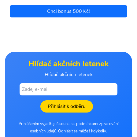
Chci bonus 500 Kč!
Hlídač akčních letenek
Hlídač akčních letenek
Přihlásit k odběru
Přihlášením vyjadřuješ souhlas s podmínkami zpracování
osobních údajů. Odhlásit se můžeš kdykoliv.