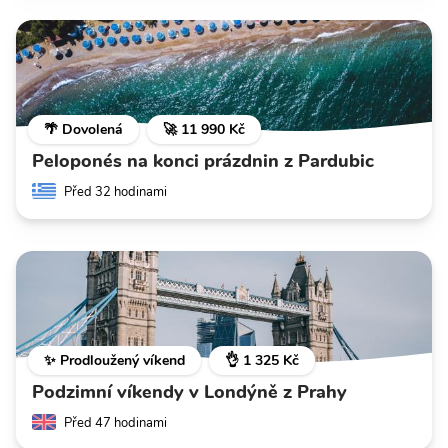
🌴 Dovolená
🚀 11 990 Kč
Peloponés na konci prázdnin z Pardubic
Před 32 hodinami
✨ Prodloužený víkend
👌 1 325 Kč
Podzimní víkendy v Londýně z Prahy
Před 47 hodinami