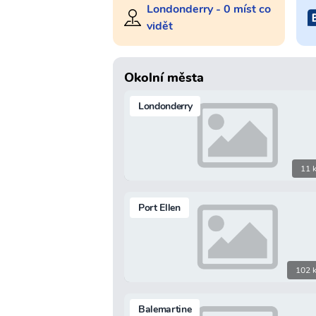
Londonderry - 0 míst co
vidět
Okolní města
Londonderry
11 
Port Ellen
102 
Balemartine