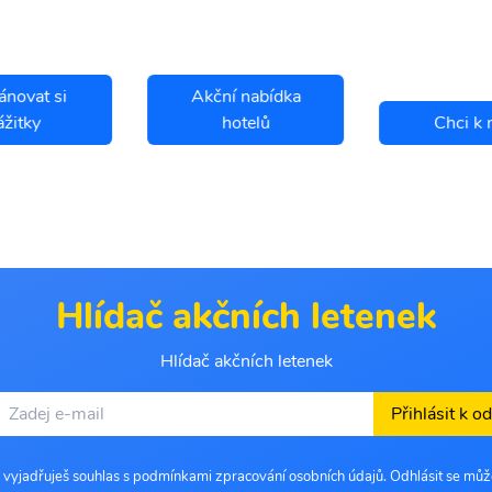
ánovat si
Akční nabídka
ážitky
hotelů
Chci k 
Hlídač akčních letenek
Hlídač akčních letenek
Přihlásit k o
 vyjadřuješ souhlas s podmínkami zpracování osobních údajů. Odhlásit se můž