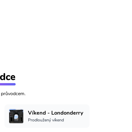
odce
m průvodcem.
Víkend - Londonderry
Prodloužený víkend