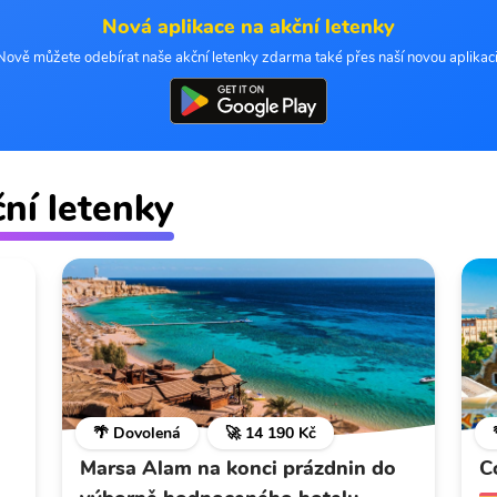
Nová aplikace na akční letenky
Nově můžete odebírat naše akční letenky zdarma také přes naší novou aplikaci
ční letenky
🌴 Dovolená
🚀 14 190 Kč
Marsa Alam na konci prázdnin do
C