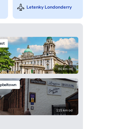
Letenky Londonderry
ast
80 km od
pbeltown
115 km od