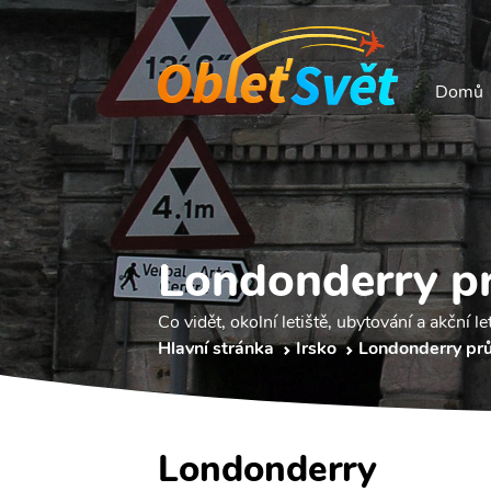
Domů
Londonderry p
Co vidět, okolní letiště, ubytování a akční le
Hlavní stránka
Irsko
Londonderry pr
Londonderry