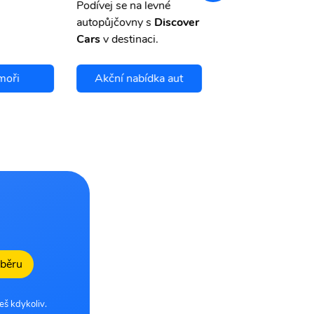
Podívej se na levné
autopůjčovny s
Discover
Cars
v destinaci.
moři
Akční nabídka aut
Chci se pojis
dběru
eš kdykoliv.