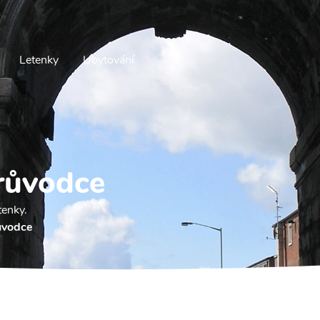
Letenky
Ubytování
růvodce
tenky.
ůvodce