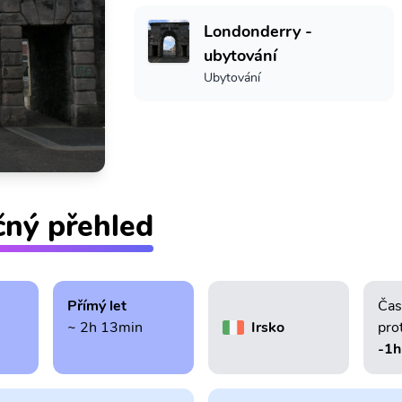
Londonderry -
ubytování
Ubytování
čný přehled
Přímý let
Čas
~ 2h 13min
Irsko
pro
-1h