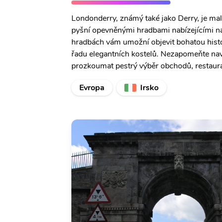
Londonderry, známý také jako Derry, je mal
pyšní opevněnými hradbami nabízejícími ná
hradbách vám umožní objevit bohatou histo
řadu elegantních kostelů. Nezapomeňte nav
prozkoumat pestrý výběr obchodů, restaura
Evropa
Irsko