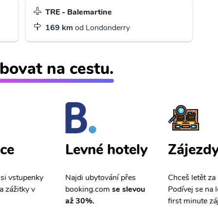
TRE - Balemartine
169 km
od Londonderry
bovat na cestu.
ce
Zájezd
Levné hotely
 si vstupenky
Chceš letět za
Najdi ubytování přes
a zážitky v
Podívej se na l
booking.com
se slevou
first minute zá
až 30%.