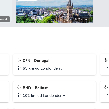
km od
182 km od
CFN - Donegal
65 km
od Londonderry
BHD - Belfast
102 km
od Londonderry