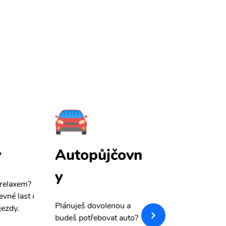
y
Autopůjčovn
Pojištění
y
 relaxem?
Máme pro Vás
sle
evné last i
výši 50%
na cest
Plánuješ dovolenou a
jezdy.
pojištění a případ
budeš potřebovat auto?
storno.