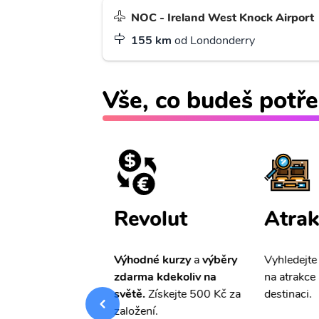
NOC - Ireland West Knock Airport
155 km
od Londonderry
Vše, co budeš potře
ištění
Revolut
Atrak
pro Vás
slevu ve
Výhodné kurzy
a
výběry
Vyhledejte
0%
na cestovní
zdarma kdekoliv na
na atrakce 
ní a případné
světě.
Získejte 500 Kč za
destinaci.
.
založení.