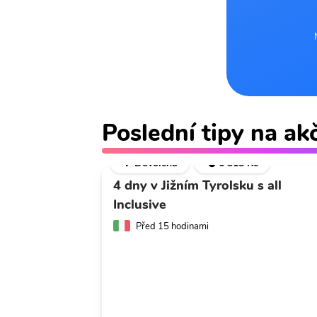
Poslední tipy na ak
🌴 Dovolená
💣 6 318 Kč
4 dny v Jižním Tyrolsku s all
Inclusive
Před 15 hodinami