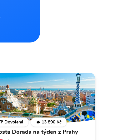
.
🌴 Dovolená
🔥 13 890 Kč
osta Dorada na týden z Prahy