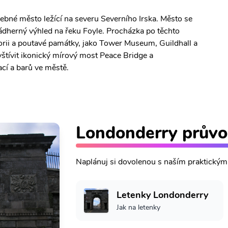
ebné město ležící na severu Severního Irska. Město se
dherný výhled na řeku Foyle. Procházka po těchto
rii a poutavé památky, jako Tower Museum, Guildhall a
štívit ikonický mírový most Peace Bridge a
cí a barů ve městě.
Londonderry prův
Naplánuj si dovolenou s naším praktický
Letenky Londonderry
Jak na letenky