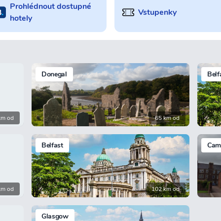
Prohlédnout dostupné
Vstupenky
hotely
Donegal
Belf
km od
65 km od
Belfast
Cam
km od
102 km od
Glasgow