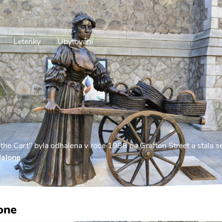
Letenky
Ubytování
 the Cart" byla odhalena v roce 1988 na Grafton Street a stala
Malone
one