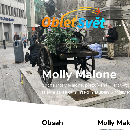
Domů
Molly Malone
Socha Molly Malone, přezdívaná "Tart with
Hlavní stránka
Irsko
Dublin
Molly 
Obsah
Molly Mal