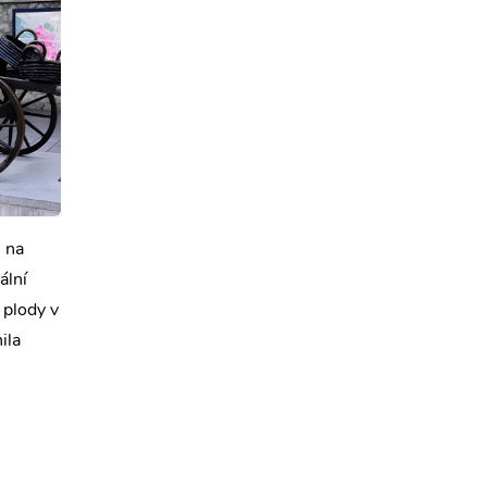
8 na
ální
 plody v
ila