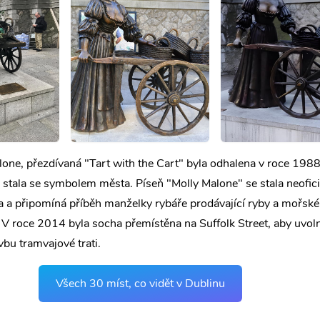
one, přezdívaná "Tart with the Cart" byla odhalena v roce 198
a stala se symbolem města. Píseň "Molly Malone" se stala neofici
a připomíná příběh manželky rybáře prodávající ryby a mořské
. V roce 2014 byla socha přemístěna na Suffolk Street, aby uvoln
vbu tramvajové trati.
Všech 30 míst, co vidět v Dublinu