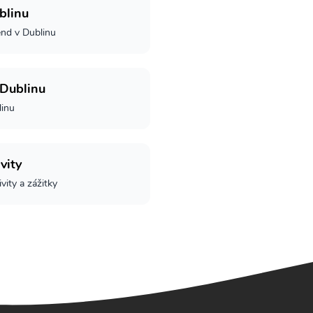
blinu
end v Dublinu
 Dublinu
linu
vity
ivity a zážitky