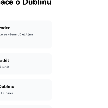
mace o Dublinu
vodce
ce se všemi důležitými
vidět
š vidět
Dublinu
o Dublinu