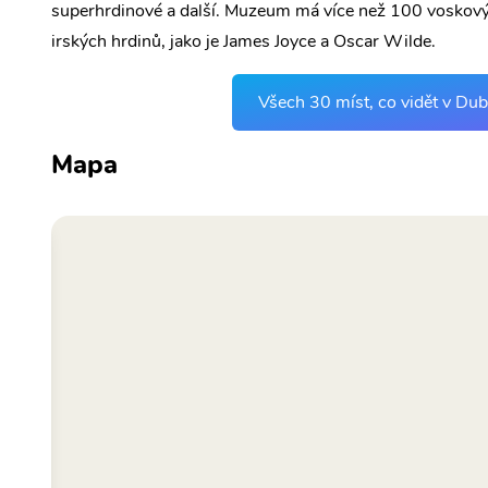
superhrdinové a další. Muzeum má více než 100 voskových
irských hrdinů, jako je James Joyce a Oscar Wilde.
Všech 30 míst, co vidět v Dub
Mapa