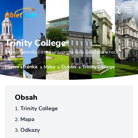
Trinity College
Nejvýznamnější irská univerzita byla založena v roce
1592.
Hlavní stránka
Irsko
Dublin
Trinity College
Obsah
Trinity College
Mapa
Odkazy