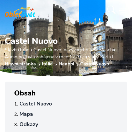
Castel Nuovo
Stavba hradu Castel Nuovo, nazývaného také Maschio
Angioino, byla zahájena v roce 1279 za vlády Karla I.
Hlavní stránka
Itálie
Neapol
Castel Nuovo
Obsah
Castel Nuovo
Mapa
Odkazy