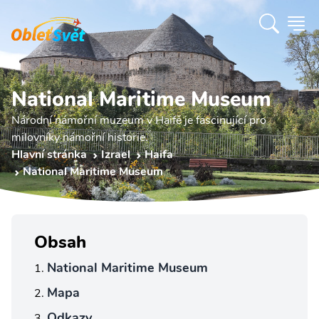
National Maritime Museum
Národní námořní muzeum v Haifě je fascinující pro
milovníky námořní historie.
Hlavní stránka
Izrael
Haifa
National Maritime Museum
Obsah
National Maritime Museum
Mapa
Odkazy