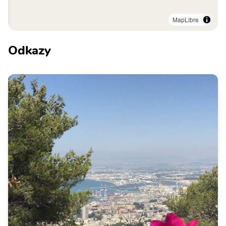
MapLibre
Odkazy