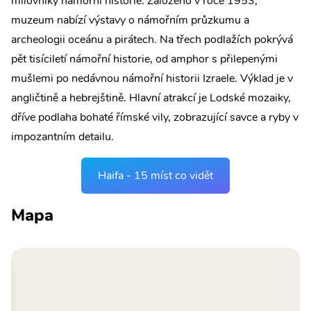
milovníky námořní historie. Založeno v roce 1953,
muzeum nabízí výstavy o námořním průzkumu a
archeologii oceánu a pirátech. Na třech podlažích pokrývá
pět tisíciletí námořní historie, od amphor s přilepenými
mušlemi po nedávnou námořní historii Izraele. Výklad je v
angličtině a hebrejštině. Hlavní atrakcí je Lodské mozaiky,
dříve podlaha bohaté římské vily, zobrazující savce a ryby v
impozantním detailu.
Haifa - 15 míst co vidět
Mapa