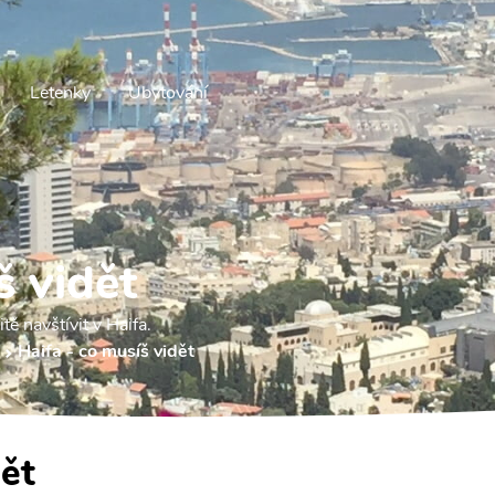
Letenky
Ubytování
š vidět
tě navštívit v Haifa.
Haifa - co musíš vidět
dět