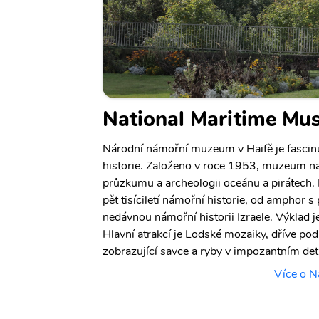
National Maritime M
Národní námořní muzeum v Haifě je fascinu
historie. Založeno v roce 1953, muzeum n
průzkumu a archeologii oceánu a pirátech.
pět tisíciletí námořní historie, od amphor 
nedávnou námořní historii Izraele. Výklad je
Hlavní atrakcí je Lodské mozaiky, dříve pod
zobrazující savce a ryby v impozantním deta
Více o N