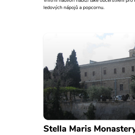
Vnitřní nádvoří nabízí také občerstvení pr
ledových nápojů a popcornu.
Stella Maris Monaster