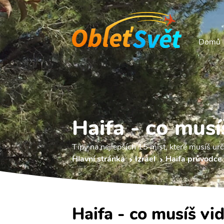
Domů
Haifa - co musí
Tipy na nejlepších 15 míst, které musíš urči
Hlavní stránka
Izrael
Haifa průvodce
Haifa - co musíš vi