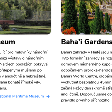
useum
Baha’i Garden
jící pro milovníky námořní
Baha'i zahrady v Haifě jsou 
abízí výstavy o námořním
Tyto formální zahrady se roz
 Na třech podlažích pokrývá
domovem nádherného kupolov
s přilepenými mušlemi po
odpočinkem proroka-herolda 
 v angličtině a hebrejštině.
Baha’i World Centre, globáln
laha bohaté římské vily,
vychutnat bezplatnou 45minu
ilu.
začíná každý den (kromě stře
angličtině. Doporučujeme dora
ational Maritime Museum
pravidlo prvního příchozího.