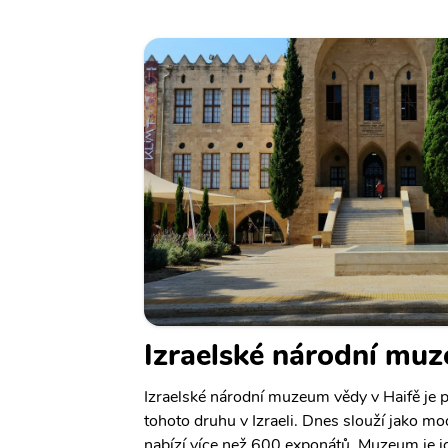
Izraelské národní mu
Izraelské národní muzeum vědy v Haifě je p
tohoto druhu v Izraeli. Dnes slouží jako 
nabízí více než 600 exponátů. Muzeum je id