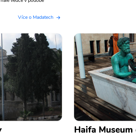
o malé vědce v podobě
Více o Madatech
y
Haifa Museum 