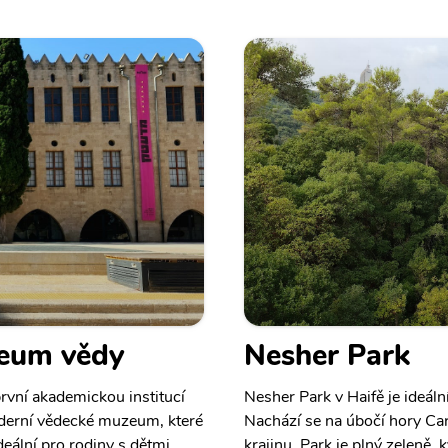
zeum vědy
Nesher Park
rvní akademickou institucí
Nesher Park v Haifě je ideál
moderní vědecké muzeum, které
Nachází se na úbočí hory Car
eální pro rodiny s dětmi,
krajinu. Park je plný zeleně, 