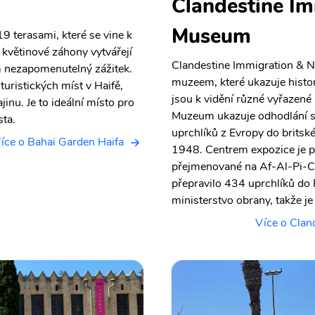
Clandestine Im
Museum
9 terasami, které se vine k
květinové záhony vytvářejí
Clandestine Immigration & N
m nezapomenutelný zážitek.
muzeem, které ukazuje histor
uristických míst v Haifě,
jsou k vidění různé vyřazené 
inu. Je to ideální místo pro
Muzeum ukazuje odhodlání sio
ta.
uprchlíků z Evropy do britsk
íce o Bahai Garden Haifa
1948. Centrem expozice je př
přejmenované na Af-Al-Pi-Ch
přepravilo 434 uprchlíků do
ministerstvo obrany, takže je
Více o Clan