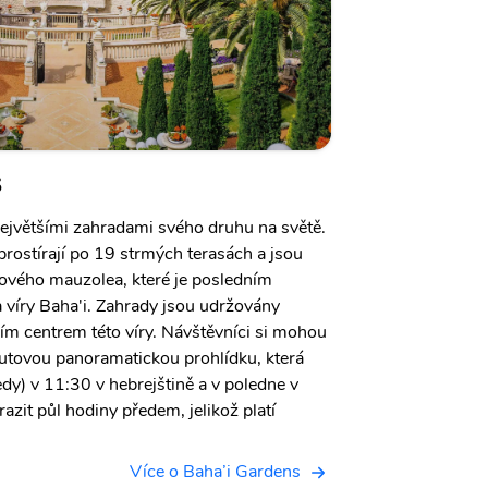
s
největšími zahradami svého druhu na světě.
prostírají po 19 strmých terasách a jsou
ého mauzolea, které je posledním
víry Baha'i. Zahrady jsou udržovány
ím centrem této víry. Návštěvníci si mohou
tovou panoramatickou prohlídku, která
dy) v 11:30 v hebrejštině a v poledne v
zit půl hodiny předem, jelikož platí
Více o Baha’i Gardens