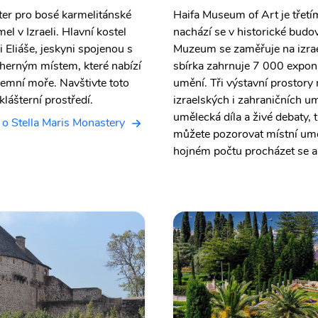
ášter pro bosé karmelitánské
Haifa Museum of Art je třetí
l v Izraeli. Hlavní kostel
nachází se v historické budov
i Eliáše, jeskyni spojenou s
Muzeum se zaměřuje na izrae
dherným místem, které nabízí
sbírka zahrnuje 7 000 expon
emní moře. Navštivte toto
umění. Tři výstavní prostory 
klášterní prostředí.
izraelských i zahraničních u
umělecká díla a živé debaty, 
 o Stella Maris Monastery
můžete pozorovat místní umě
hojném počtu procházet se a