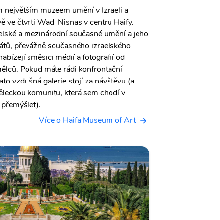
m největším muzeem umění v Izraeli a
ě ve čtvrti Wadi Nisnas v centru Haify.
lské a mezinárodní současné umění a jeho
átů, převážně současného izraelského
nabízejí směsici médií a fotografií od
mělců. Pokud máte rádi konfrontační
tato vzdušná galerie stojí za návštěvu (a
leckou komunitu, která sem chodí v
 přemýšlet).
Více o Haifa Museum of Art