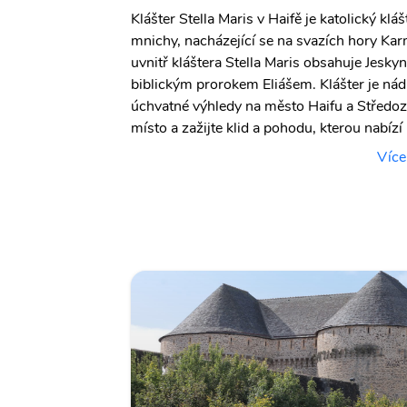
Klášter Stella Maris v Haifě je katolický kl
mnichy, nacházející se na svazích hory Karme
uvnitř kláštera Stella Maris obsahuje Jeskyn
biblickým prorokem Eliášem. Klášter je ná
úchvatné výhledy na město Haifu a Středoz
místo a zažijte klid a pohodu, kterou nabízí 
Více