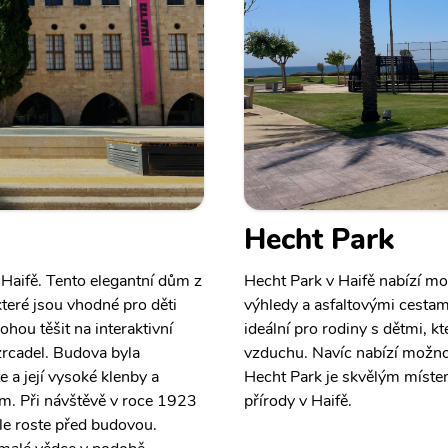
Hecht Park
Haifě. Tento elegantní dům z
Hecht Park v Haifě nabízí mo
teré jsou vhodné pro děti
výhledy a asfaltovými cestami
hou těšit na interaktivní
ideální pro rodiny s dětmi, kt
zrcadel. Budova byla
vzduchu. Navíc nabízí možnos
a její vysoké klenby a
Hecht Park je skvělým místem 
m. Při návštěvě v roce 1923
přírody v Haifě.
ále roste před budovou.