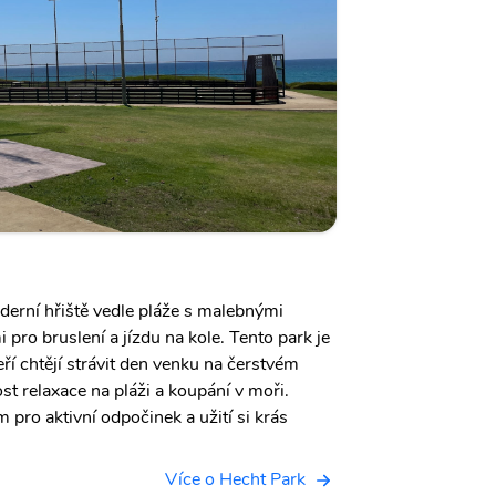
derní hřiště vedle pláže s malebnými
 pro bruslení a jízdu na kole. Tento park je
eří chtějí strávit den venku na čerstvém
t relaxace na pláži a koupání v moři.
pro aktivní odpočinek a užití si krás
Více o Hecht Park