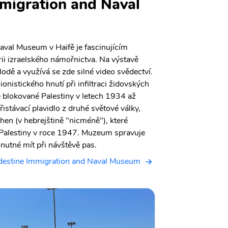
migration and Naval
aval Museum v Haifě je fascinujícím
ii izraelského námořnictva. Na výstavě
lodě a využívá se zde silné video svědectví.
nistického hnutí při infiltraci židovských
é blokované Palestiny v letech 1934 až
istávací plavidlo z druhé světové války,
en (v hebrejštině "nicméně"), které
 Palestiny v roce 1947. Muzeum spravuje
 nutné mít při návštěvě pas.
destine Immigration and Naval Museum