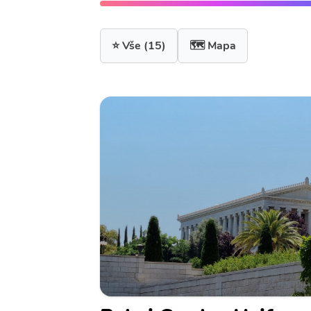
⭐ Vše
(15)
🗺️ Mapa