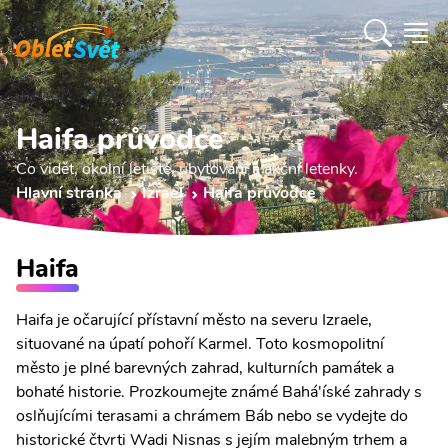
Haifa průvodce
Co vidět, okolní letiště, ubytování a akční letenky.
Hlavní stránka
Izrael
Haifa průvodce
Haifa
Haifa je očarující přístavní město na severu Izraele,
situované na úpatí pohoří Karmel. Toto kosmopolitní
město je plné barevných zahrad, kulturních památek a
bohaté historie. Prozkoumejte známé Bahá'íské zahrady s
oslňujícími terasami a chrámem Báb nebo se vydejte do
historické čtvrti Wadi Nisnas s jejím malebným trhem a