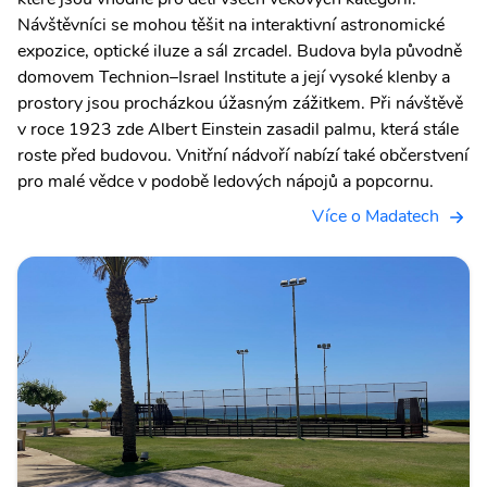
Návštěvníci se mohou těšit na interaktivní astronomické
expozice, optické iluze a sál zrcadel. Budova byla původně
domovem Technion–Israel Institute a její vysoké klenby a
prostory jsou procházkou úžasným zážitkem. Při návštěvě
v roce 1923 zde Albert Einstein zasadil palmu, která stále
roste před budovou. Vnitřní nádvoří nabízí také občerstvení
pro malé vědce v podobě ledových nápojů a popcornu.
Více o Madatech