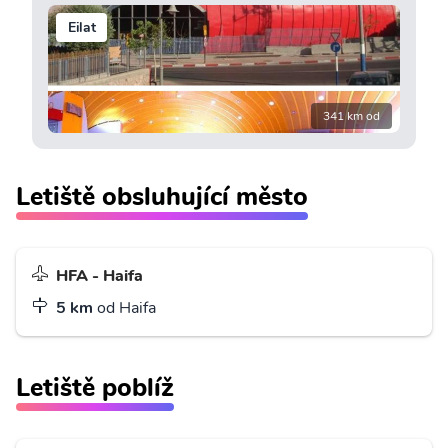
Eilat
341 km od
Letiště obsluhující město
HFA - Haifa
5 km
od Haifa
Letiště poblíž