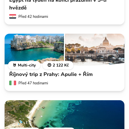
hvězdě
Před 42 hodinami
🤘 Multi-city
😍 2 122 Kč
Říjnový trip z Prahy: Apulie + Řím
Před 47 hodinami