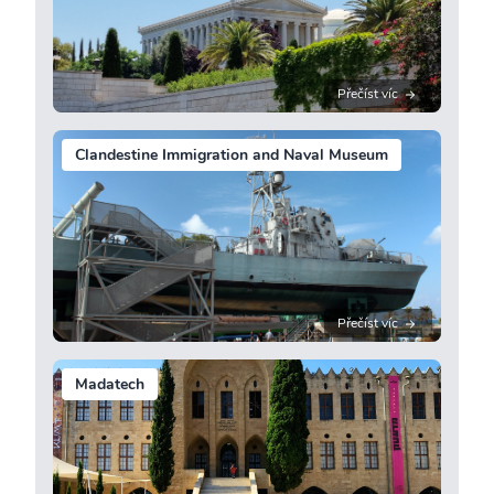
Přečíst víc
Clandestine Immigration and Naval Museum
Přečíst víc
Madatech