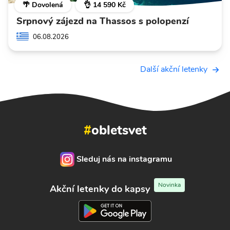
🌴 Dovolená
👌 14 590 Kč
Srpnový zájezd na Thassos s polopenzí
06.08.2026
Další akční letenky
#
obletsvet
Sleduj nás na instagramu
Novinka
Akční letenky do kapsy