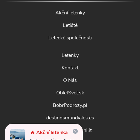
Akční letenky
Letiště
Letecké společnosti
Letenky
Kontakt
O Nás
ObletSvet.sk
BobrPodrozy.pl
destinosmundiales.es
guidadestinazioni.it
🔥 Akční letenka