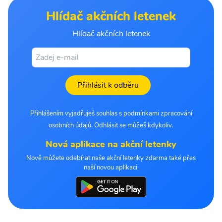
Hlídač akčních letenek
Hlídač akčních letenek
Přihlásit k odběru
Přihlášením vyjadřuješ souhlas s podmínkami zpracování
osobních údajů. Odhlásit se můžeš kdykoliv.
Nová aplikace na akční letenky
Nově můžete odebírat naše akční letenky zdarma také přes
naší novou aplikaci.