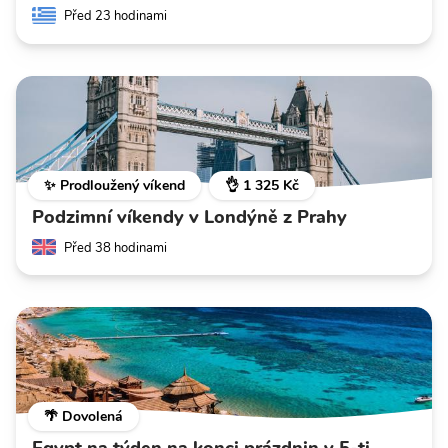
Před 23 hodinami
✨ Prodloužený víkend
👌 1 325 Kč
Podzimní víkendy v Londýně z Prahy
Před 38 hodinami
🌴 Dovolená
Egypt na týden na konci prázdnin v 5-ti