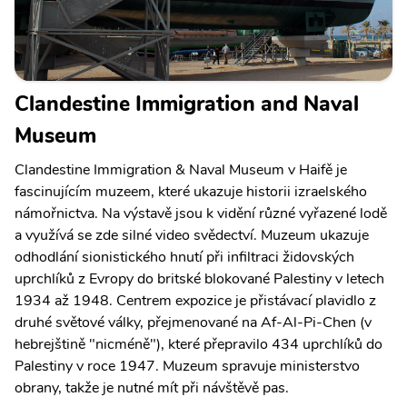
Clandestine Immigration and Naval
Museum
Clandestine Immigration & Naval Museum v Haifě je
fascinujícím muzeem, které ukazuje historii izraelského
námořnictva. Na výstavě jsou k vidění různé vyřazené lodě
a využívá se zde silné video svědectví. Muzeum ukazuje
odhodlání sionistického hnutí při infiltraci židovských
uprchlíků z Evropy do britské blokované Palestiny v letech
1934 až 1948. Centrem expozice je přistávací plavidlo z
druhé světové války, přejmenované na Af-Al-Pi-Chen (v
hebrejštině "nicméně"), které přepravilo 434 uprchlíků do
Palestiny v roce 1947. Muzeum spravuje ministerstvo
obrany, takže je nutné mít při návštěvě pas.