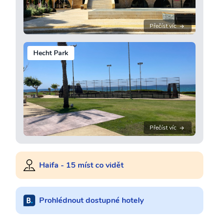
Přečíst víc
Hecht Park
Přečíst víc
Haifa - 15 míst co vidět
Prohlédnout dostupné hotely