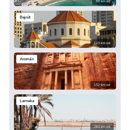
88 km od
Bejrút
123 km od
Ammán
152 km od
Larnaka
263 km od