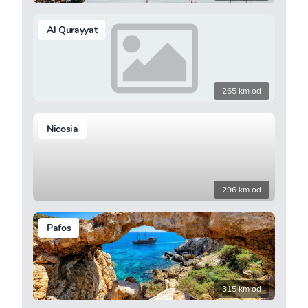
Al Qurayyat
265 km od
Nicosia
296 km od
Pafos
315 km od