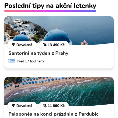
Poslední tipy na akční letenky
🌴 Dovolená
💣 13 490 Kč
Santorini na týden z Prahy
Před 17 hodinami
🌴 Dovolená
🚀 11 990 Kč
Peloponés na konci prázdnin z Pardubic