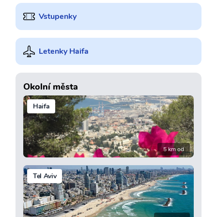
Vstupenky
Letenky Haifa
Okolní města
Haifa
5 km od
Tel Aviv