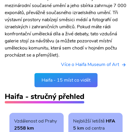
mezinárodní současné umění a jeho sbírka zahrnuje 7 000
exponátů, převážně současného izraelského umění. Tři
výstavní prostory nabízejí směsici médií a fotografií od
izraelských i zahraničních umělců. Pokud máte rádi
konfrontační umělecká díla a živé debaty, tato vzdušná
galerie stojí za návštěvu (a můžete pozorovat místní
uměleckou komunitu, která sem chodí v hojném počtu
procházet se a přemýšlet).
Více o Haifa Museum of Art
Haifa - 15 míst co vidět
Haifa - stručný přehled
Vzdálenost od Prahy
Nejbližší letiště
HFA
2558 km
5 km
od centra