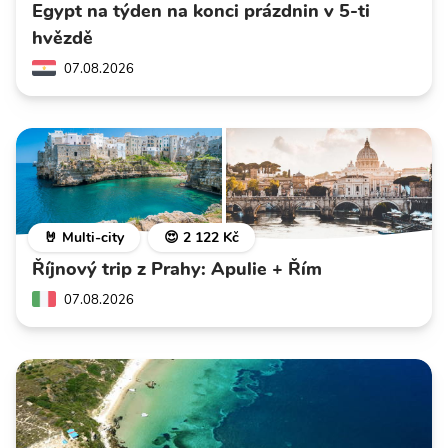
Egypt na týden na konci prázdnin v 5-ti
hvězdě
07.08.2026
🤘 Multi-city
😍 2 122 Kč
Říjnový trip z Prahy: Apulie + Řím
07.08.2026