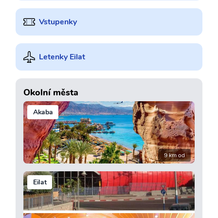
Vstupenky
Letenky Eilat
Okolní města
Akaba
9 km od
Eilat