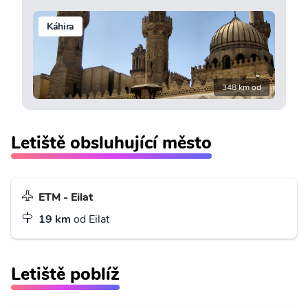
Káhira
348 km od
Letiště obsluhující město
ETM - Eilat
19 km
od Eilat
Letiště poblíž