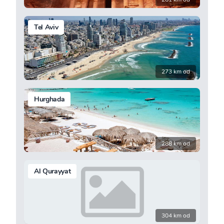
Tel Aviv
273 km od
Hurghada
288 km od
Al Qurayyat
304 km od