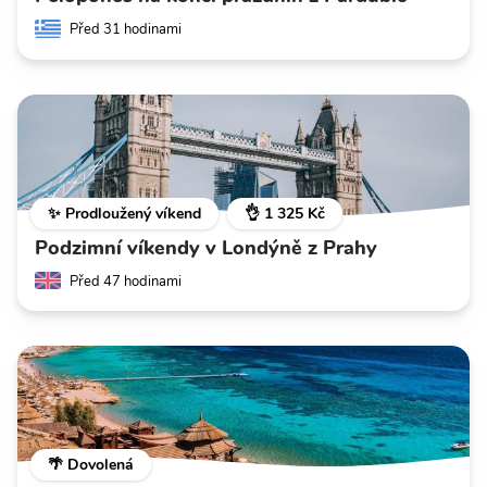
Před 31 hodinami
✨ Prodloužený víkend
👌 1 325 Kč
Podzimní víkendy v Londýně z Prahy
Před 47 hodinami
🌴 Dovolená