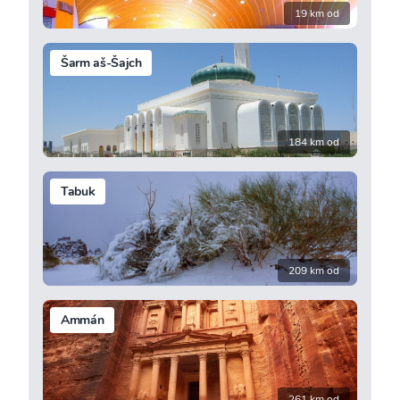
19 km od
Šarm aš-Šajch
184 km od
Tabuk
209 km od
Ammán
261 km od