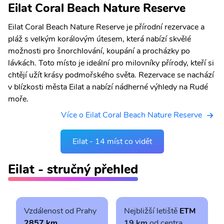
Eilat Coral Beach Nature Reserve
Eilat Coral Beach Nature Reserve je přírodní rezervace a
pláž s velkým korálovým útesem, která nabízí skvělé
možnosti pro šnorchlování, koupání a procházky po
lávkách. Toto místo je ideální pro milovníky přírody, kteří si
chtějí užít krásy podmořského světa. Rezervace se nachází
v blízkosti města Eilat a nabízí nádherné výhledy na Rudé
moře.
Více o Eilat Coral Beach Nature Reserve
Eilat - 14 míst co vidět
Eilat - stručný přehled
Vzdálenost od Prahy
Nejbližší letiště
ETM
2857 km
19 km
od centra