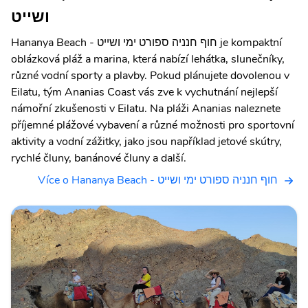
ושייט
Hananya Beach - חוף חנניה ספורט ימי ושייט je kompaktní
oblázková pláž a marina, která nabízí lehátka, slunečníky,
různé vodní sporty a plavby. Pokud plánujete dovolenou v
Eilatu, tým Ananias Coast vás zve k vychutnání nejlepší
námořní zkušenosti v Eilatu. Na pláži Ananias naleznete
příjemné plážové vybavení a různé možnosti pro sportovní
aktivity a vodní zážitky, jako jsou například jetové skútry,
rychlé čluny, banánové čluny a další.
Více o Hananya Beach - חוף חנניה ספורט ימי ושייט