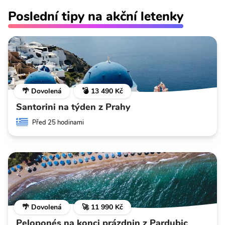
Poslední tipy na akční letenky
🌴 Dovolená
💣 13 490 Kč
Santorini na týden z Prahy
Před 25 hodinami
🌴 Dovolená
🚀 11 990 Kč
Peloponés na konci prázdnin z Pardubic