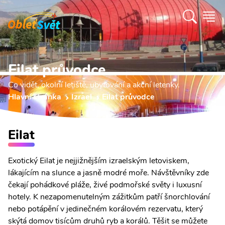
Eilat průvodce
Co vidět, okolní letiště, ubytování a akční letenky.
Hlavní stránka
Izrael
Eilat průvodce
Eilat
Exotický Eilat je nejjižnějším izraelským letoviskem,
lákajícím na slunce a jasně modré moře. Návštěvníky zde
čekají pohádkové pláže, živé podmořské světy i luxusní
hotely. K nezapomenutelným zážitkům patří šnorchlování
nebo potápění v jedinečném korálovém rezervatu, který
skýtá domov tisícům druhů ryb a korálů. Těšit se můžete