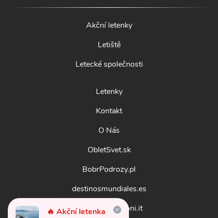
Akční letenky
Letiště
Letecké společnosti
Letenky
Kontakt
O Nás
ObletSvet.sk
BobrPodrozy.pl
destinosmundiales.es
guidadestinazioni.it
🔥 Akční letenka