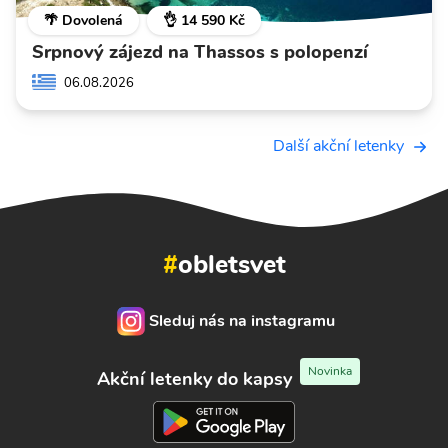
🌴 Dovolená
👌 14 590 Kč
Srpnový zájezd na Thassos s polopenzí
06.08.2026
Další akční letenky
#
obletsvet
Sleduj nás na instagramu
Novinka
Akční letenky do kapsy