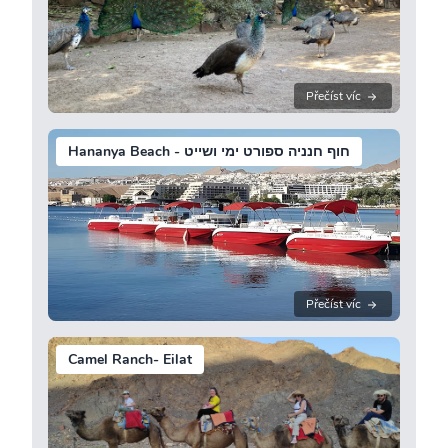
Přečíst víc
Hananya Beach - חוף חנניה ספורט ימי ושייט
Přečíst víc
Camel Ranch- Eilat