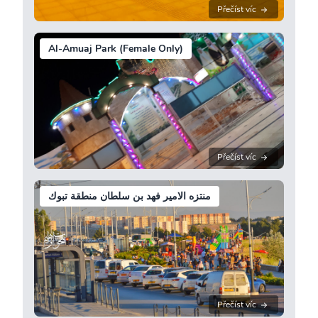
Přečíst víc
Al-Amuaj Park (Female Only)
Přečíst víc
منتزه الامير فهد بن سلطان منطقة تبوك
Přečíst víc