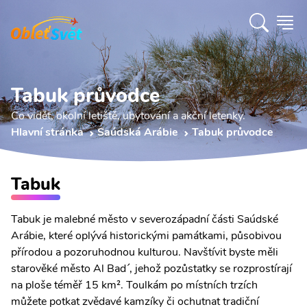
Tabuk průvodce
Co vidět, okolní letiště, ubytování a akční letenky.
Hlavní stránka
Saúdská Arábie
Tabuk průvodce
Tabuk
Tabuk je malebné město v severozápadní části Saúdské
Arábie, které oplývá historickými památkami, působivou
přírodou a pozoruhodnou kulturou. Navštívit byste měli
starověké město Al Bad´, jehož pozůstatky se rozprostírají
na ploše téměř 15 km². Toulkám po místních trzích
můžete potkat zvědavé kamzíky či ochutnat tradiční