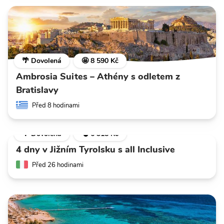
🌴 Dovolená
🤩 8 590 Kč
Ambrosia Suites – Athény s odletem z
Bratislavy
Před 8 hodinami
🌴 Dovolená
💣 6 318 Kč
4 dny v Jižním Tyrolsku s all Inclusive
Před 26 hodinami