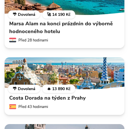
🌴 Dovolená
🚀 14 190 Kč
Marsa Alam na konci prázdnin do výborně
hodnoceného hotelu
Před 28 hodinami
🌴 Dovolená
🔥 13 890 Kč
Costa Dorada na týden z Prahy
Před 43 hodinami