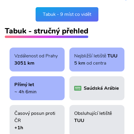
Tabuk - 9 míst co vidět
Tabuk - stručný přehled
Vzdálenost od Prahy
Nejbližší letiště
TUU
3051 km
5 km
od centra
Přímý let
Saúdská Arábie
~ 4h 6min
Časový posun proti
Obsluhující letiště
ČR
TUU
+1h