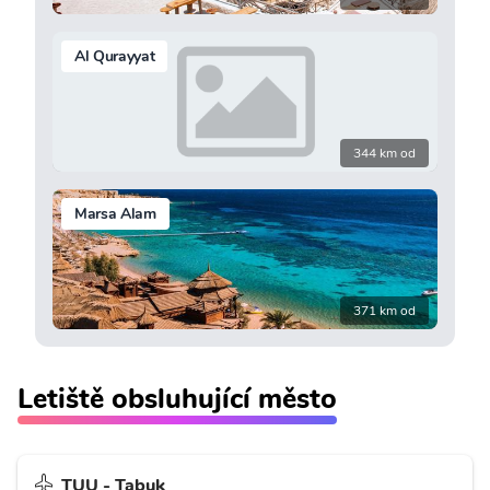
Al Qurayyat
344 km od
Marsa Alam
371 km od
Letiště obsluhující město
TUU - Tabuk