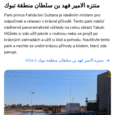
منتزه الامير فهد بن سلطان منطقة تبوك
Park prince Fahda bin Sultana je ideálním místem pro
odpočinek a relaxaci v krásné přírodě. Tento park nabízí
nádherné panoramatické výhledy na celou oblast Tabuk.
Můžete si zde užít piknik s rodinou nebo se projít po
krásných zahradách a užít si klid a pohodu. Navštivte tento
park a nechte se unést krásou přírody a klidem, který zde
panuje.
Více o منتزه الامير فهد بن سلطان منطقة تبوك