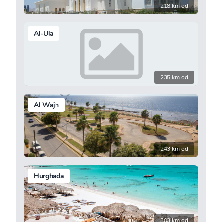
218 km od
Al-Ula
235 km od
Al Wajh
243 km od
Hurghada
303 km od