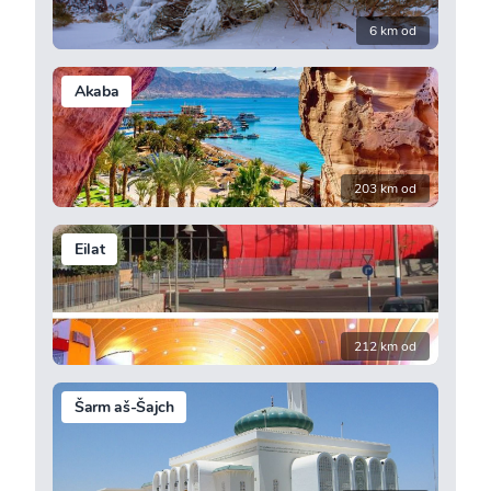
6 km od
Akaba
203 km od
Eilat
212 km od
Šarm aš-Šajch