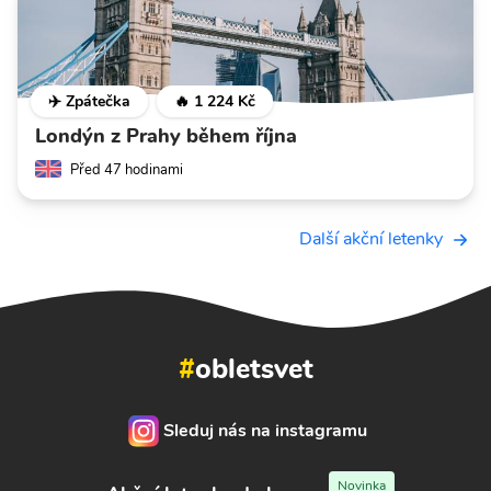
✈️ Zpátečka
🔥 1 224 Kč
Londýn z Prahy během října
Před 47 hodinami
Další akční letenky
#
obletsvet
Sleduj nás na instagramu
Novinka