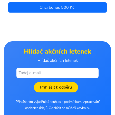
Chci bonus 500 Kč!
Hlídač akčních letenek
Hlídač akčních letenek
Přihlásit k odběru
Přihlášením vyjadřuješ souhlas s podmínkami zpracování
osobních údajů. Odhlásit se můžeš kdykoliv.