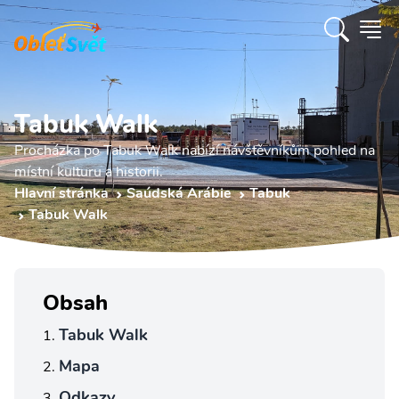
Tabuk Walk
Procházka po Tabuk Walk nabízí návštěvníkům pohled na
místní kulturu a historii.
Hlavní stránka
Saúdská Arábie
Tabuk
Tabuk Walk
Obsah
Tabuk Walk
Mapa
Odkazy