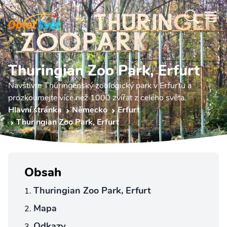
Thuringian Zoo Park, Erfurt
Navštivte Thüringenský zoologický park v Erfurtu a
prozkoumejte více než 1000 zvířat z celého světa.
Hlavní stránka
Německo
Erfurt
Thuringian Zoo Park, Erfurt
Obsah
Thuringian Zoo Park, Erfurt
Mapa
Odkazy