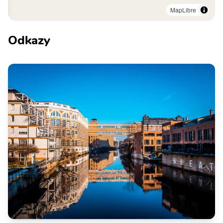
MapLibre
Odkazy