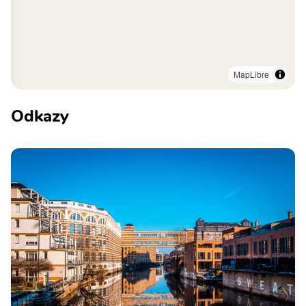
MapLibre
Odkazy