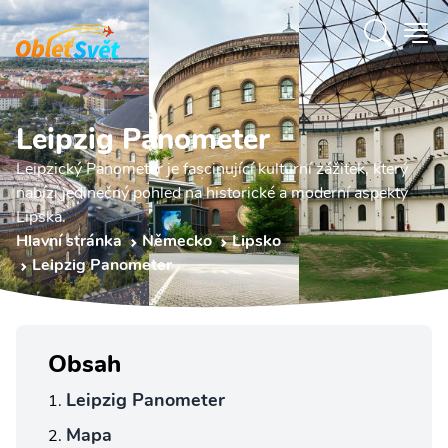
Leipzig Panometer
Leipzický Panometer je fascinující kulturní zážitek, který
nabízí jedinečný pohled na historické a moderní aspekty
Lipska.
Hlavní stránka
Německo
Lipsko
Leipzig Panometer
Obsah
Leipzig Panometer
Mapa