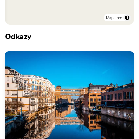
MapLibre
Odkazy