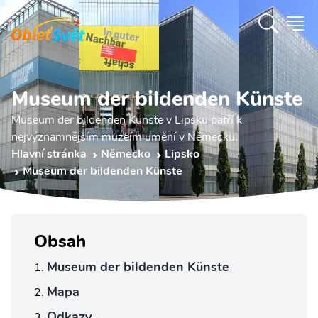
Museum der bildenden Künste
Museum der bildenden Künste v Lipsku patří k
nejvýznamnějším muzeím umění v Německu.
Hlavní stránka
Německo
Lipsko
Museum der bildenden Künste
Obsah
Museum der bildenden Künste
Mapa
Odkazy