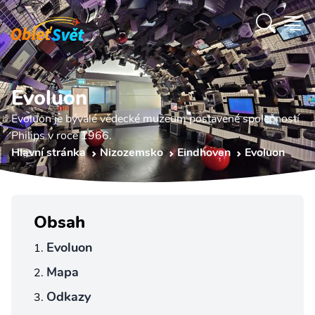
Evoluon
Evoluon je bývalé vědecké muzeum postavené společností
Philips v roce 1966.
Hlavní stránka
Nizozemsko
Eindhoven
Evoluon
Obsah
Evoluon
Mapa
Odkazy