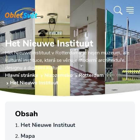
Het Nieuwe Instituut
Het Nieuwe Instituut v Rotterdamu je nejen muzeum, ale
kulturní instituce, která se věnuje moderní architektuře,
designu a digitální kultuře.
Hlavní stránka
Nizozemsko
Rotterdam
Het Nieuwe Instituut
Obsah
Het Nieuwe Instituut
Mapa