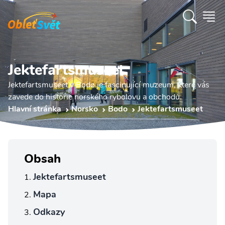
Jektefartsmuseet
Jektefartsmuseet v Bodø je fascinující muzeum, které vás
zavede do historie norského rybolovu a obchodu.
Hlavní stránka
Norsko
Bodo
Jektefartsmuseet
Obsah
Jektefartsmuseet
Mapa
Odkazy