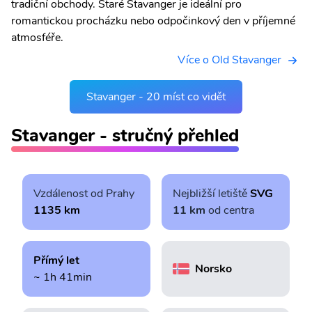
tradiční obchody. Staré Stavanger je ideální pro
romantickou procházku nebo odpočinkový den v příjemné
atmosféře.
Více o Old Stavanger
Stavanger - 20 míst co vidět
Stavanger - stručný přehled
Vzdálenost od Prahy
Nejbližší letiště
SVG
1135 km
11 km
od centra
Přímý let
Norsko
~ 1h 41min