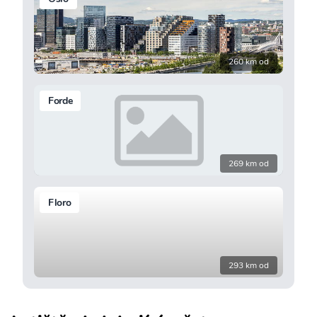
260 km od
Forde
269 km od
Floro
293 km od