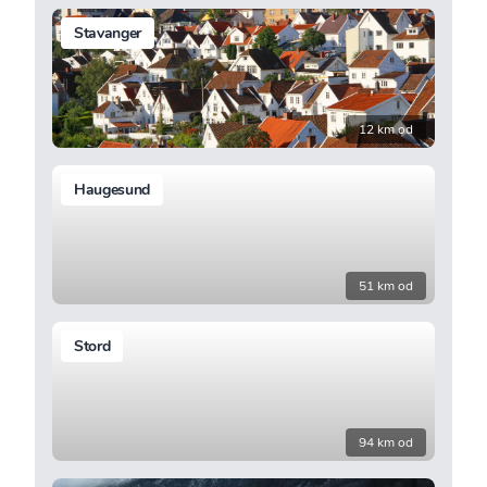
Stavanger
12 km od
Haugesund
51 km od
Stord
94 km od