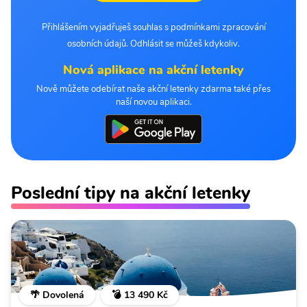
Přihlášením vyjadřuješ souhlas s podmínkami zpracování
osobních údajů. Odhlásit se můžeš kdykoliv.
Nová aplikace na akční letenky
Nově můžete odebírat naše akční letenky zdarma také přes
naší novou aplikaci.
Poslední tipy na akční letenky
🌴 Dovolená
💣 13 490 Kč