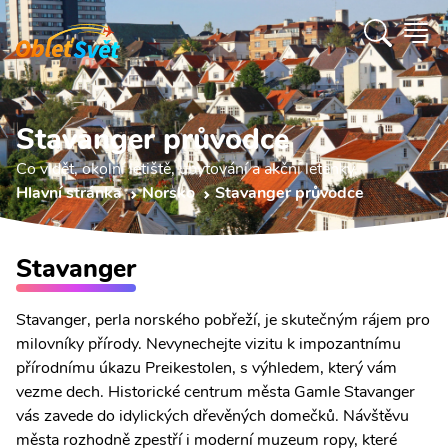
Stavanger průvodce
Co vidět, okolní letiště, ubytování a akční letenky.
Hlavní stránka
Norsko
Stavanger průvodce
Stavanger
Stavanger, perla norského pobřeží, je skutečným rájem pro
milovníky přírody. Nevynechejte vizitu k impozantnímu
přírodnímu úkazu Preikestolen, s výhledem, který vám
vezme dech. Historické centrum města Gamle Stavanger
vás zavede do idylických dřevěných domečků. Návštěvu
města rozhodně zpestří i moderní muzeum ropy, které