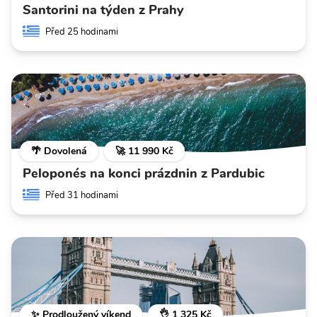
Santorini na týden z Prahy
Před 25 hodinami
🌴 Dovolená
🚀 11 990 Kč
Peloponés na konci prázdnin z Pardubic
Před 31 hodinami
✨ Prodloužený víkend
👌 1 325 Kč