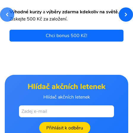
Výhodné kurzy
a
výběry zdarma kdekoliv na světě.
Získejte 500 Kč za založení.
Chci bonus 500 Kč!
Hlídač akčních letenek
Hlídač akčních letenek
Přihlásit k odběru