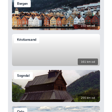
Bergen
150 km od
Kristiansand
161 km od
Sogndal
255 km od
Oslo