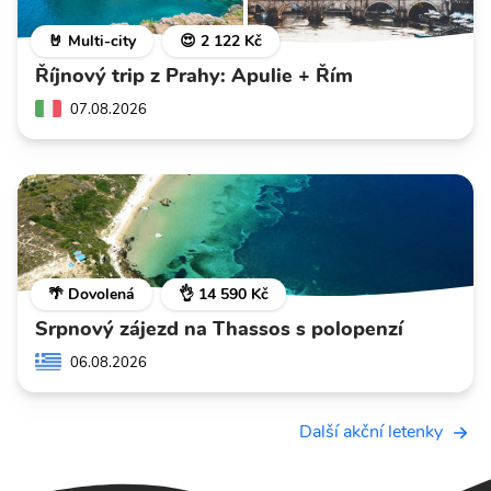
🤘 Multi-city
😍 2 122 Kč
Říjnový trip z Prahy: Apulie + Řím
07.08.2026
🌴 Dovolená
👌 14 590 Kč
Srpnový zájezd na Thassos s polopenzí
06.08.2026
Další akční letenky