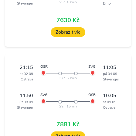
23h 10min
Stavanger
Brno
7630 Kč
Zobrazit víc
21:15
OSR
SVG
11:05
st 02.09
pá 04.09
37h 50min
Ostrava
Stavanger
11:50
SVG
OSR
10:05
út 08.09
st 09.09
22h 15min
Stavanger
Ostrava
7881 Kč