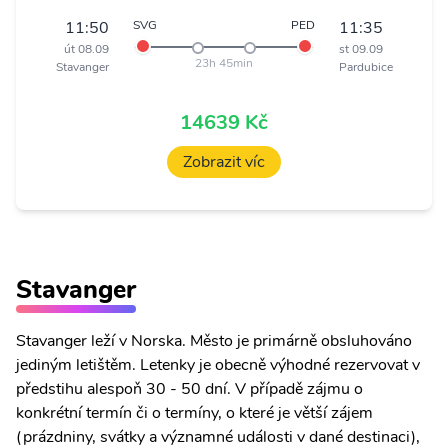
11:50
SVG
PED
11:35
út 08.09
st 09.09
23h 45min
Stavanger
Pardubice
14639 Kč
Zobrazit víc
Stavanger
Stavanger leží v Norska. Město je primárně obsluhováno
jediným letištěm. Letenky je obecně výhodné rezervovat v
předstihu alespoň 30 - 50 dní. V případě zájmu o
konkrétní termín či o termíny, o které je větší zájem
(prázdniny, svátky a významné události v dané destinaci),