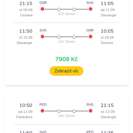
21:15
OSR
SVG
11:05
st 09.09
pá 11.09
37h 50min
Ostrava
Stavanger
11:50
SVG
OSR
10:05
út 15.09
st 16.09
22h 15min
Stavanger
Ostrava
7908 Kč
Zobrazit víc
10:50
PED
SVG
21:15
pá 11.09
so 12.09
34h 25min
Pardubice
Stavanger
SVG
PED