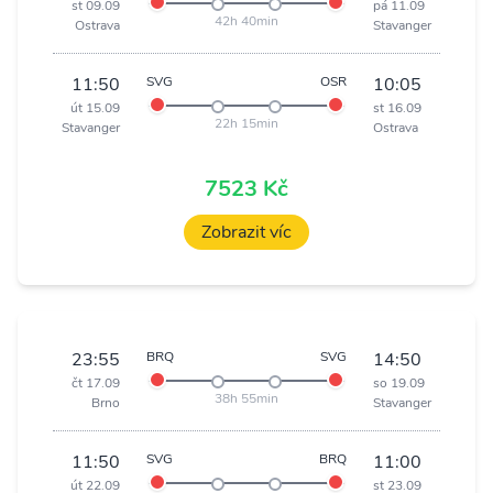
st 09.09
pá 11.09
42h 40min
Ostrava
Stavanger
11:50
SVG
OSR
10:05
út 15.09
st 16.09
22h 15min
Stavanger
Ostrava
7523 Kč
Zobrazit víc
23:55
BRQ
SVG
14:50
čt 17.09
so 19.09
38h 55min
Brno
Stavanger
11:50
SVG
BRQ
11:00
út 22.09
st 23.09