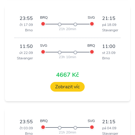
23:55
BRQ
SVG
21:15
čt 17.09
pá 18.09
21h 20min
Brno
Stavanger
11:50
SVG
BRQ
11:00
út 22.09
st 23.09
23h 10min
Stavanger
Brno
4667 Kč
Zobrazit víc
23:55
BRQ
SVG
21:15
čt 03.09
pá 04.09
21h 20min
Brno
Stavanger