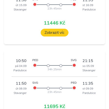
11:50
11:35
út 15.09
st 16.09
23h 45min
Stavanger
Pardubice
11446 Kč
Zobrazit víc
10:50
PED
SVG
21:15
pá 04.09
so 05.09
34h 25min
Pardubice
Stavanger
11:50
SVG
PED
11:35
út 08.09
st 09.09
23h 45min
Stavanger
Pardubice
11695 Kč