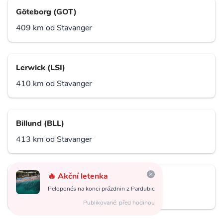
Göteborg (GOT)
409 km od Stavanger
Lerwick (LSI)
410 km od Stavanger
Billund (BLL)
413 km od Stavanger
🔥 Akční letenka
Aarhus (AAR)
Peloponés na konci prázdnin z Pardubic
415 km od Stavanger
Publikované: před hodinou