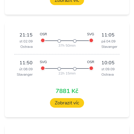
Zobrazit víc
21:15
OSR
SVG
11:05
st 02.09
pá 04.09
37h 50min
Ostrava
Stavanger
11:50
SVG
OSR
10:05
út 08.09
st 09.09
22h 15min
Stavanger
Ostrava
7881 Kč
Zobrazit víc