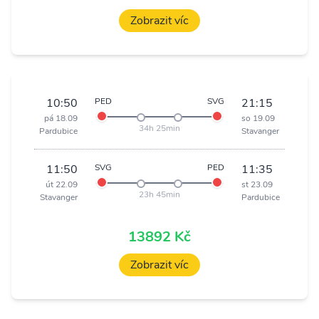
Zobrazit víc
10:50
PED
SVG
21:15
pá 18.09
so 19.09
34h 25min
Pardubice
Stavanger
11:50
SVG
PED
11:35
út 22.09
st 23.09
23h 45min
Stavanger
Pardubice
13892 Kč
Zobrazit víc