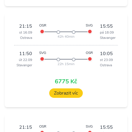
21:15
OSR
SVG
15:55
st 16.09
pá 18.09
42h 40min
Ostrava
Stavanger
11:50
SVG
OSR
10:05
út 22.09
st 23.09
22h 15min
Stavanger
Ostrava
6775 Kč
Zobrazit víc
21:15
OSR
SVG
15:55