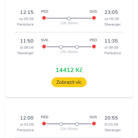
12:15
PED
SVG
23:05
so 05.09
so 05.09
10h 50min
Pardubice
Stavanger
11:50
SVG
PED
11:35
út 08.09
st 09.09
23h 45min
Stavanger
Pardubice
14412 Kč
Zobrazit víc
12:00
PED
SVG
20:55
st 02.09
čt 03.09
32h 55min
Pardubice
Stavanger