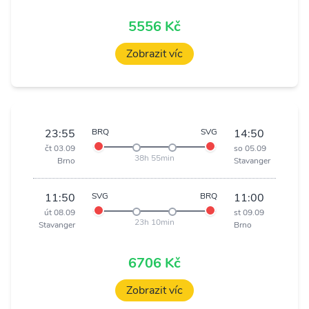
5556 Kč
Zobrazit víc
23:55
BRQ
SVG
14:50
čt 03.09
so 05.09
38h 55min
Brno
Stavanger
11:50
SVG
BRQ
11:00
út 08.09
st 09.09
23h 10min
Stavanger
Brno
6706 Kč
Zobrazit víc