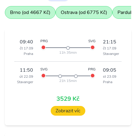
Brno (od 4667 Kč)
Ostrava (od 6775 Kč)
Pardubi
09:40
PRG
SVG
21:15
čt 17.09
čt 17.09
11h 35min
Praha
Stavanger
11:50
SVG
PRG
09:05
út 22.09
st 23.09
21h 15min
Stavanger
Praha
3529 Kč
Zobrazit víc