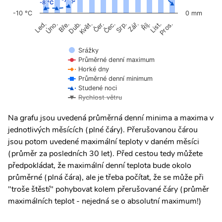
-7 °C
-7 °C
-8 °C
-8 °C
-10 °C
0 mm
Úno.
Čer.
Čec.
Říj.
Led.
Bře.
Dub.
Květ.
Srp.
Zář.
List.
Pros.
Srážky
Průměrné denní maximum
Horké dny
Průměrné denní minimum
Studené noci
Rychlost větru
Na grafu jsou uvedená průměrná denní minima a maxima v
jednotlivých měsících (plné čáry). Přerušovanou čárou
jsou potom uvedené maximální teploty v daném měsíci
(průměr za posledních 30 let). Před cestou tedy můžete
předpokládat, že maximální denní teplota bude okolo
průměrné (plná čára), ale je třeba počítat, že se může při
"troše štěstí" pohybovat kolem přerušované čáry (průměr
maximálních teplot - nejedná se o absolutní maximum!)