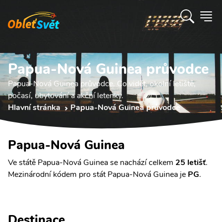
Papua-Nová Guinea průvodce
Papua-Nová Guinea průvodce. Co vidět, okolní letiště,
počasí, ubytování a akční letenky.
Hlavní stránka
Papua-Nová Guinea průvodce
Papua-Nová Guinea
Ve státě Papua-Nová Guinea se nachází celkem
25 letišť
.
Mezinárodní kódem pro stát Papua-Nová Guinea je
PG
.
Destinace