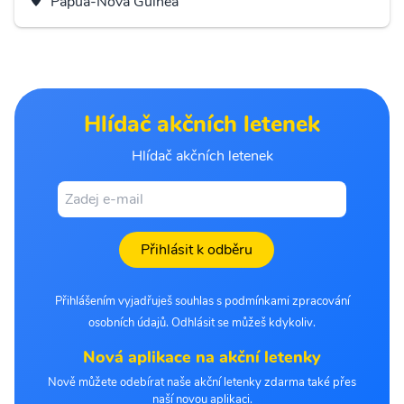
Papua-Nová Guinea
Hlídač akčních letenek
Hlídač akčních letenek
Přihlásit k odběru
Přihlášením vyjadřuješ souhlas s podmínkami zpracování
osobních údajů. Odhlásit se můžeš kdykoliv.
Nová aplikace na akční letenky
Nově můžete odebírat naše akční letenky zdarma také přes
naší novou aplikaci.