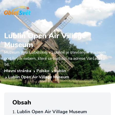
Lublin Open Air Village
Museum
Muzeum Wsi Lubelskiej v Lublině je otevřeným muzeem
pod širým nebem, které se nachází na adrese Varšavská
96.
Hlavní stránka
Polsko
Lublin
Lublin Open Air Village Museum
Obsah
Lublin Open Air Village Museum