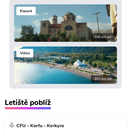
Kozani
186 km od
Volos
225 km od
Letiště poblíž
CFU - Korfu - Kerkyra