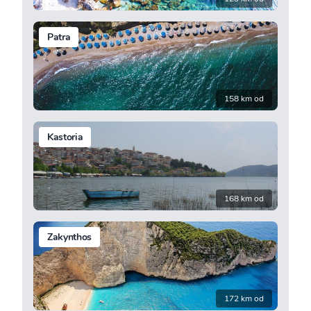
Patra
158 km od
Kastoria
168 km od
Zakynthos
172 km od