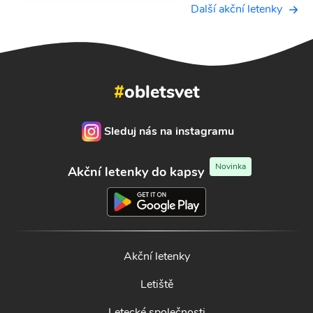
Další akční letenky
#
obletsvet
Sleduj nás na instagramu
Novinka
Akční letenky do kapsy
Akční letenky
Letiště
Letecké společnosti