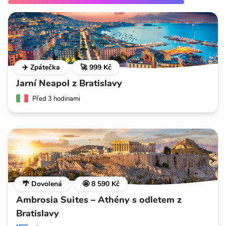
✈️ Zpátečka
🚀 999 Kč
Jarní Neapol z Bratislavy
Před 3 hodinami
🌴 Dovolená
🤩 8 590 Kč
Ambrosia Suites – Athény s odletem z
Bratislavy