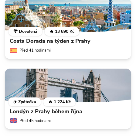
🌴 Dovolená
🔥 13 890 Kč
Costa Dorada na týden z Prahy
Před 41 hodinami
✈️ Zpátečka
🔥 1 224 Kč
Londýn z Prahy během října
Před 45 hodinami