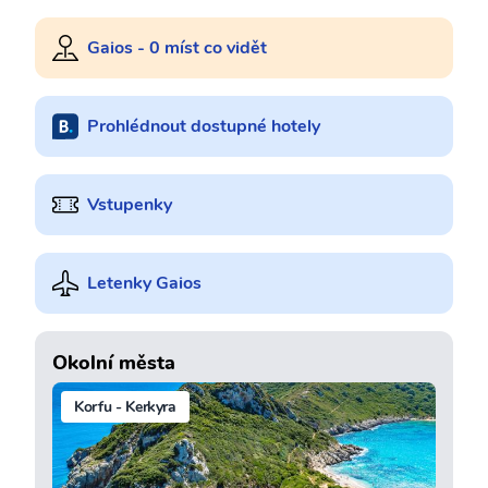
Gaios - 0 míst co vidět
Prohlédnout dostupné hotely
Vstupenky
Letenky Gaios
Okolní města
Korfu - Kerkyra