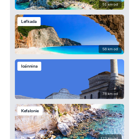
51 km od
Lefkada
58 km od
Ioánnina
78 km od
Kefalonie
123 km od