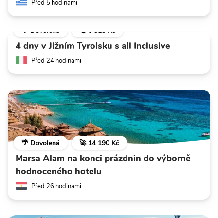
Před 5 hodinami
🌴 Dovolená
💣 6 318 Kč
4 dny v Jižním Tyrolsku s all Inclusive
Před 24 hodinami
🌴 Dovolená
🚀 14 190 Kč
Marsa Alam na konci prázdnin do výborně
hodnoceného hotelu
Před 26 hodinami