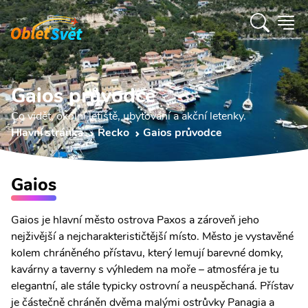
Gaios průvodce
Co vidět, okolní letiště, ubytování a akční letenky.
Hlavní stránka
Řecko
Gaios průvodce
Gaios
Gaios je hlavní město ostrova Paxos a zároveň jeho
nejživější a nejcharakterističtější místo. Město je vystavěné
kolem chráněného přístavu, který lemují barevné domky,
kavárny a taverny s výhledem na moře – atmosféra je tu
elegantní, ale stále typicky ostrovní a neuspěchaná. Přístav
je částečně chráněn dvěma malými ostrůvky Panagia a