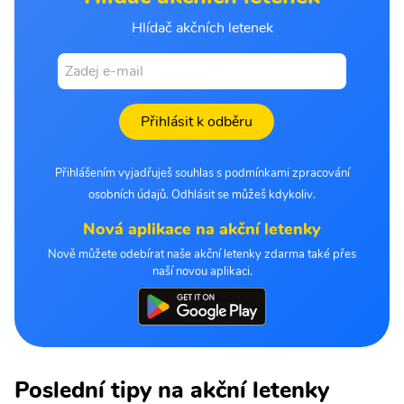
Hlídač akčních letenek
Přihlásit k odběru
Přihlášením vyjadřuješ souhlas s podmínkami zpracování
osobních údajů. Odhlásit se můžeš kdykoliv.
Nová aplikace na akční letenky
Nově můžete odebírat naše akční letenky zdarma také přes
naší novou aplikaci.
Poslední tipy na akční letenky