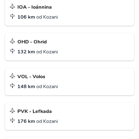
IOA - Ioánnina
106 km
od Kozani
OHD - Ohrid
132 km
od Kozani
VOL - Volos
148 km
od Kozani
PVK - Lefkada
176 km
od Kozani