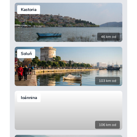
Kastoria
46 km od
Soluň
103 km od
Ioánnina
106 km od