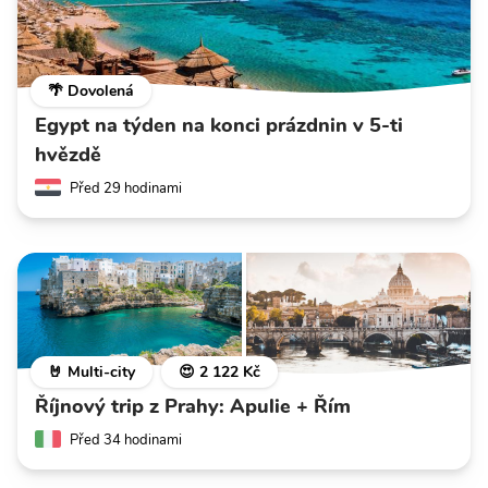
🌴 Dovolená
Egypt na týden na konci prázdnin v 5-ti
hvězdě
Před 29 hodinami
🤘 Multi-city
😍 2 122 Kč
Říjnový trip z Prahy: Apulie + Řím
Před 34 hodinami