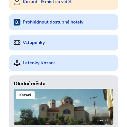
Kozani - 9 míst co vidět
Prohlédnout dostupné hotely
Vstupenky
Letenky Kozani
Okolní města
Kozani
5 km od