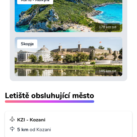
178 km od
Skopje
185 km od
Letiště obsluhující město
KZI - Kozani
5 km
od Kozani