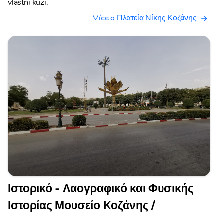
vlastní kůži.
Více o Πλατεία Νίκης Κοζάνης
Ιστορικό - Λαογραφικό και Φυσικής
Ιστορίας Μουσείο Κοζάνης /