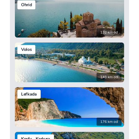
Ohrid
132 km od
Volos
148 km od
Lefkada
176 km od
Korfu - Kerkyra