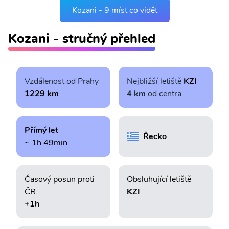
Kozani - 9 míst co vidět
Kozani - stručný přehled
Vzdálenost od Prahy
Nejbližší letiště
KZI
1229 km
4 km
od centra
Přímý let
Řecko
~ 1h 49min
Časový posun proti
Obsluhující letiště
ČR
KZI
+1h