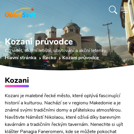
Kozani průvodce
Co vidět, okolní letiště, ubytování a akční letenky.
Hlavní stránka
Řecko
Kozani průvodce
Kozani
Kozani je malebné řecké město, které oplývá fascinující
historií a kulturou. Nachází se v regionu Makedonie a je
známé svými tradičními domy a přátelskou atmosférou.
Navštivte Náměstí Nikolaou, které ožívá díky barevným
kavárnám a tradičním řeckým tavernám. Nenechte si ujít
klášter Panagia Faneromeni, kde se můžete pokochat