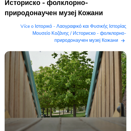
Историско - фолклорно-
природонаучен музеј Кожани
Více o Ιστορικό - Λαογραφικό και Φυσικής Ιστορίας
Μουσείο Κοζάνης / Историско - фолклорно-
природонаучен музеј Кожани