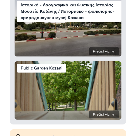
Ιστορικό - Λαογραφικό και Φυσικής Ιστορίας
Μουσείο Κοζάνης / Историско - фолклорно-
природонаучен музеј Кожани
Přečíst víc
Public Garden Kozani
Přečíst víc