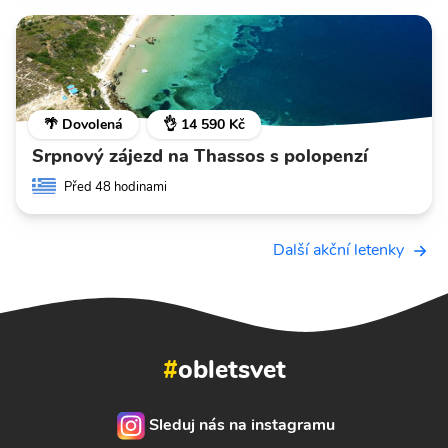
🌴 Dovolená
👌 14 590 Kč
Srpnový zájezd na Thassos s polopenzí
Před 48 hodinami
Další akční letenky
#
obletsvet
Sleduj nás na instagramu