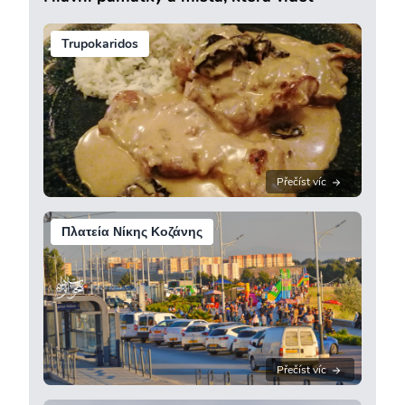
Trupokaridos
Přečíst víc
Πλατεία Νίκης Κοζάνης
Přečíst víc