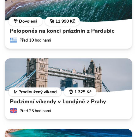
🌴 Dovolená
🚀 11 990 Kč
Peloponés na konci prázdnin z Pardubic
Před 10 hodinami
✨ Prodloužený víkend
👌 1 325 Kč
Podzimní víkendy v Londýně z Prahy
Před 25 hodinami