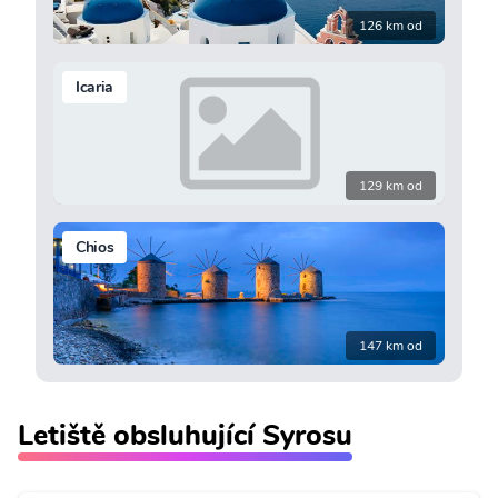
126 km od
Icaria
129 km od
Chios
147 km od
Letiště obsluhující Syrosu