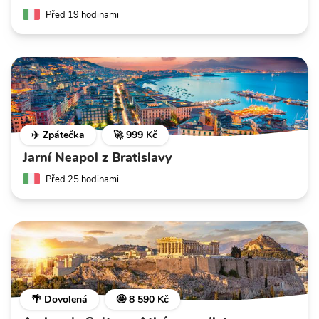
Před 19 hodinami
✈️ Zpátečka
🚀 999 Kč
Jarní Neapol z Bratislavy
Před 25 hodinami
🌴 Dovolená
🤩 8 590 Kč