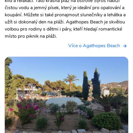
klid a relaxaci. Tato krásná pláž na ostrově Syros nabízí
čistou vodu a jemný písek, který je ideální pro opalování a
koupání. Můžete si také pronajmout slunečníky a lehátka a
užít si dokonalý den na pláži. Agathopes Beach je skvělou
volbou pro rodiny s dětmi i páry, kteří hledají romantické
místo pro piknik na pláži.
Více o Agathopes Beach