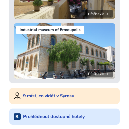
Přečíst víc
Industrial museum of Ermoupolis
Přečíst víc
9 míst, co vidět v Syrosu
Prohlédnout dostupné hotely