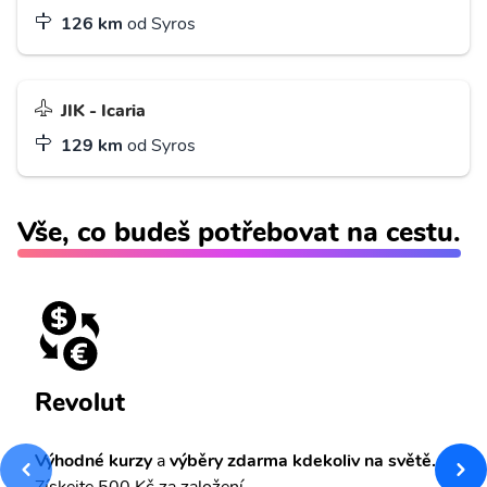
126 km
od Syros
JIK - Icaria
129 km
od Syros
Vše, co budeš potřebovat na cestu.
Revolut
Výhodné kurzy
a
výběry zdarma kdekoliv na světě.
Získejte 500 Kč za založení.