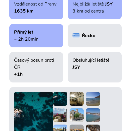
Vzdálenost od Prahy
Nejbližší letiště
JSY
1635 km
3 km
od centra
Přímý let
Řecko
~ 2h 20min
Časový posun proti
Obsluhující letiště
ČR
JSY
+1h