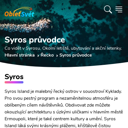
Syros průvodce
Co vidět v Syrosu. Okolní letiště, ubytování a akční letenky.
Hlavní stránka
Řecko
Syros průvodce
Syros
Syros Island je malebný řecký ostrov v souostroví Kyklady.
Pro svou pestrý program a nezaměnitelnou atmosféru je
oblíbeným cílem návštěvníků. Obdivovat zde můžete
okouzlující architekturu s úzkými uličkami v hlavním městě
Ermoupoli, které je také centrem kultury a umění. Syros
Island láká svými krásnými plážemi, křišťálově čistou