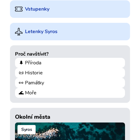
Vstupenky
Letenky Syros
Proč navštívit?
🌲 Příroda
📜 Historie
👀 Památky
🌊 Moře
Okolní města
Syros