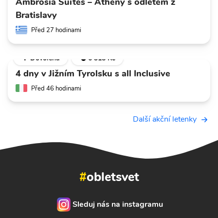
Ambrosia Suites – Athény s odletem z
Bratislavy
Před 27 hodinami
🌴 Dovolená
💣 6 318 Kč
4 dny v Jižním Tyrolsku s all Inclusive
Před 46 hodinami
Další akční letenky
#
obletsvet
Sleduj nás na instagramu