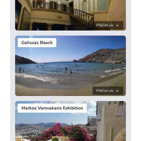
Přečíst víc
Galissas Beach
Přečíst víc
Markos Vamvakaris Exhibition