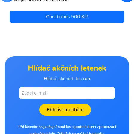
Chci bonus 500 Kč!
Hlídač akčních letenek
Hlídač akčních letenek
Přihlásit k odběru
Přihlášením vyjadřuješ souhlas s podmínkami zpracování
osobních údajů. Odhlásit se můžeš kdykoliv.