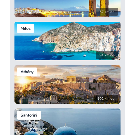
57 km od
Milos
91 km od
Athény
102 km od
Santorini