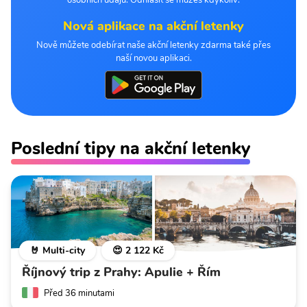
Nová aplikace na akční letenky
Nově můžete odebírat naše akční letenky zdarma také přes
naší novou aplikaci.
Poslední tipy na akční letenky
🤘 Multi-city
😍 2 122 Kč
Říjnový trip z Prahy: Apulie + Řím
Před 36 minutami