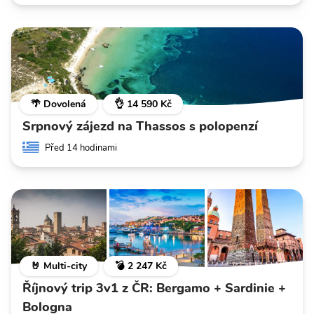
🌴 Dovolená
👌 14 590 Kč
Srpnový zájezd na Thassos s polopenzí
Před 14 hodinami
🤘 Multi-city
💣 2 247 Kč
Říjnový trip 3v1 z ČR: Bergamo + Sardinie +
Bologna