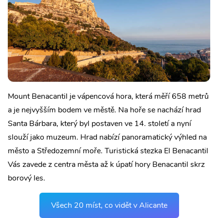
Mount Benacantil je vápencová hora, která měří 658 metrů
a je nejvyšším bodem ve městě. Na hoře se nachází hrad
Santa Bárbara, který byl postaven ve 14. století a nyní
slouží jako muzeum. Hrad nabízí panoramatický výhled na
město a Středozemní moře. Turistická stezka El Benacantil
Vás zavede z centra města až k úpatí hory Benacantil skrz
borový les.
Všech 20 míst, co vidět v Alicante