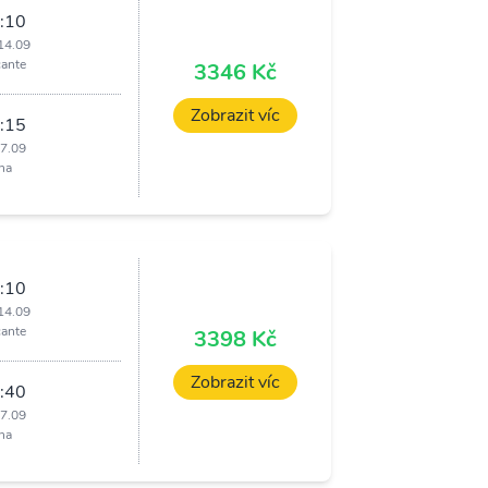
:10
14.09
cante
3346 Kč
Zobrazit víc
:15
17.09
ha
:10
14.09
cante
3398 Kč
Zobrazit víc
:40
17.09
ha