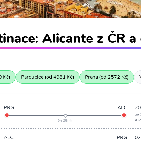
inace: Alicante z ČR a 
9 Kč)
Pardubice (od 4981 Kč)
Praha (od 2572 Kč)
PRG
ALC
20
po 
Ali
9h 25min
ALC
PRG
07