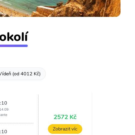
okolí
Vídeň (od 4012 Kč)
:10
14.09
cante
2572 Kč
Zobrazit víc
:10