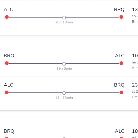
ALC
BRQ
13
so 
Brn
18h 10min
BRQ
ALC
10
ne 
Ali
19h 5min
ALC
BRQ
23
čt 
Brn
11h 10min
BRQ
ALC
18
pá 