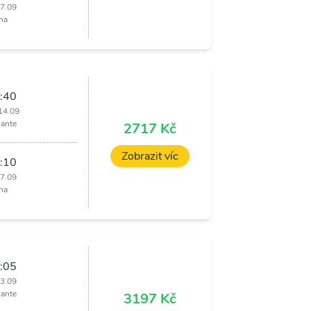
17.09
ha
:40
14.09
cante
2717 Kč
Zobrazit víc
:10
17.09
ha
:05
23.09
cante
3197 Kč