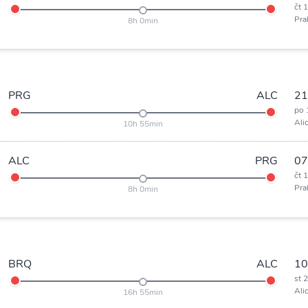
čt 
Pra
8h 0min
PRG
ALC
21
po 
Ali
10h 55min
ALC
PRG
07
čt 
Pra
8h 0min
BRQ
ALC
10
st 
Ali
16h 55min