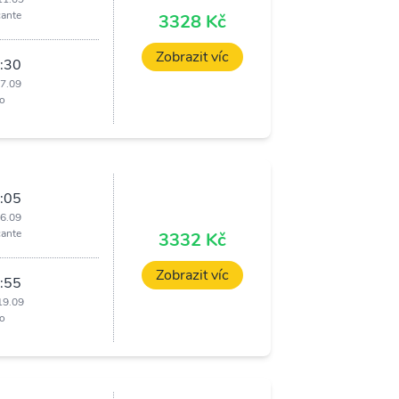
cante
3328 Kč
Zobrazit víc
:30
17.09
o
:05
16.09
cante
3332 Kč
Zobrazit víc
:55
19.09
o