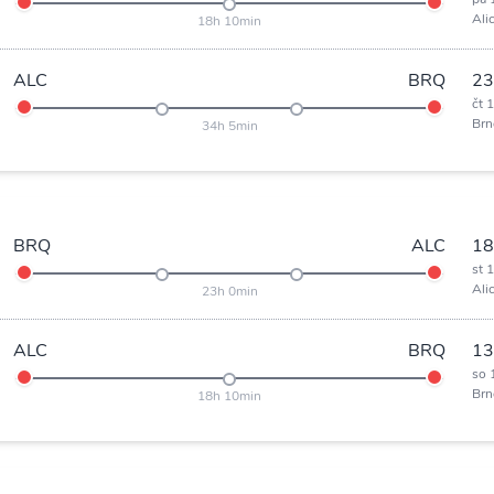
Ali
18h 10min
ALC
BRQ
23
čt 
Brn
34h 5min
BRQ
ALC
18
st 
Ali
23h 0min
ALC
BRQ
13
so 
Brn
18h 10min