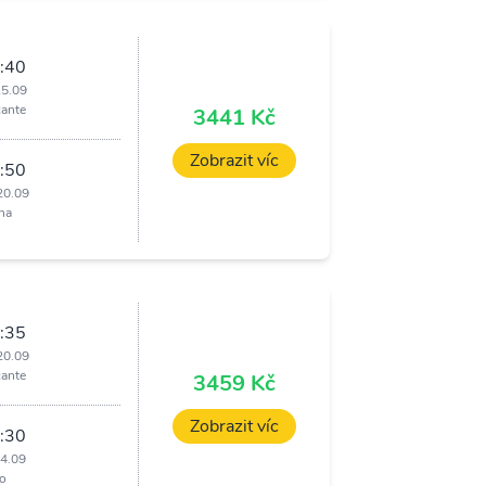
:40
15.09
cante
3441 Kč
Zobrazit víc
:50
20.09
ha
:35
20.09
cante
3459 Kč
Zobrazit víc
:30
24.09
o