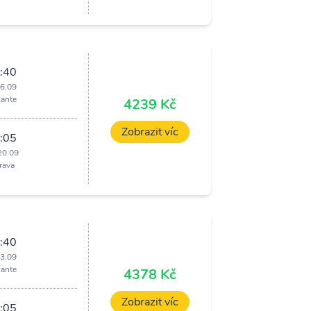
:40
16.09
cante
4239 Kč
Zobrazit víc
:05
20.09
rava
:40
23.09
cante
4378 Kč
Zobrazit víc
:05