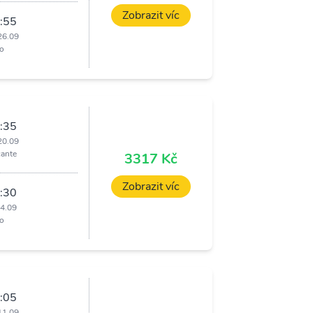
Zobrazit víc
:55
26.09
o
:35
20.09
cante
3317 Kč
Zobrazit víc
:30
24.09
o
:05
11.09