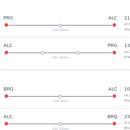
PRG
ALC
21
út 
Ali
11h 55min
ALC
PRG
13
ne 
Pra
16h 50min
BRQ
ALC
10
ne 
Ali
19h 5min
ALC
BRQ
23
čt 
Brn
14h 25min