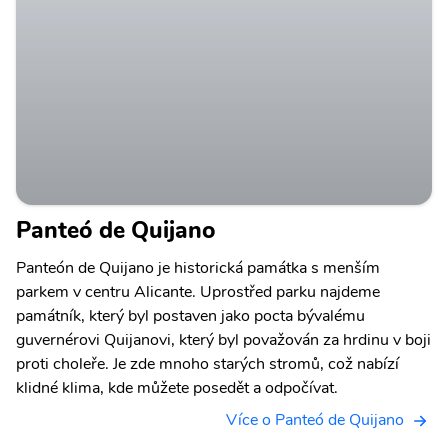
Panteó de Quijano
Panteón de Quijano je historická památka s menším
parkem v centru Alicante. Uprostřed parku najdeme
památník, který byl postaven jako pocta bývalému
guvernérovi Quijanovi, který byl považován za hrdinu v boji
proti choleře. Je zde mnoho starých stromů, což nabízí
klidné klima, kde můžete posedět a odpočívat.
Více o Panteó de Quijano