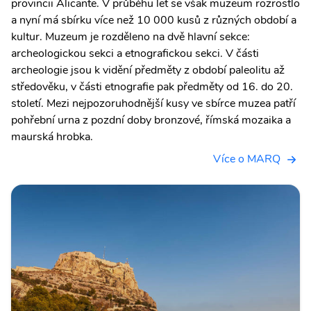
provincii Alicante. V průběhu let se však muzeum rozrostlo
a nyní má sbírku více než 10 000 kusů z různých období a
kultur. Muzeum je rozděleno na dvě hlavní sekce:
archeologickou sekci a etnografickou sekci. V části
archeologie jsou k vidění předměty z období paleolitu až
středověku, v části etnografie pak předměty od 16. do 20.
století. Mezi nejpozoruhodnější kusy ve sbírce muzea patří
pohřební urna z pozdní doby bronzové, římská mozaika a
maurská hrobka.
Více o MARQ