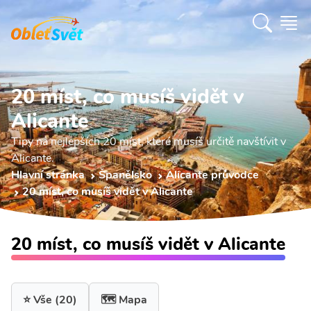
20 míst, co musíš vidět v
Alicante
Tipy na nejlepších 20 míst, které musíš určitě navštívit v
Alicante.
Hlavní stránka
Španělsko
Alicante průvodce
20 míst, co musíš vidět v Alicante
20 míst, co musíš vidět v Alicante
⭐ Vše
(20)
🗺️ Mapa