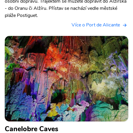
osobní dopravu. Trajektem se můžete dopravit do Alžírska
- do Oranu či Alžíru. Přístav se nachází vedle městské
pláže Postiguet.
Více o Port de Alicante
Canelobre Caves