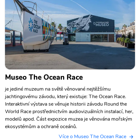
Museo The Ocean Race
je jediné muzeum na světě věnované nejtěžšímu
jachtingovému závodu, který existuje: The Ocean Race.
Interaktivní výstava se věnuje historii závodu Round the
World Race prostřednictvím audiovizuálních instalací, her,
modelů apod. Část expozice muzea je věnována mořským
ekosystémům a ochraně oceánů.
Více o Museo The Ocean Race