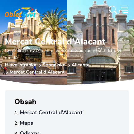
Mercat Central d'Alacant
Centrální trh v Alicante je jedním z nejrušnějších trhů ve
městě.
Hlavní stránka
Španělsko
Alicante
Mercat Central d'Alacant
Obsah
Mercat Central d'Alacant
Mapa
Odkazy