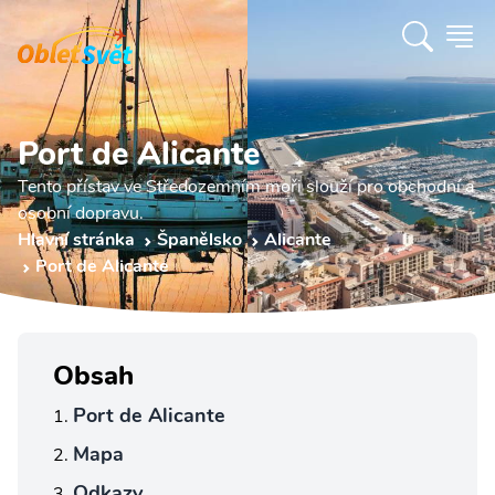
Port de Alicante
Tento přístav ve Středozemním moři slouží pro obchodní a
osobní dopravu.
Hlavní stránka
Španělsko
Alicante
Port de Alicante
Obsah
Port de Alicante
Mapa
Odkazy