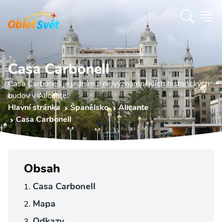
Casa Carbonell
Casa Carbonell je jedním z nejvýznamnějších historických
budov v Alicante.
Hlavní stránka
Španělsko
Alicante
Casa Carbonell
Obsah
Casa Carbonell
Mapa
Odkazy