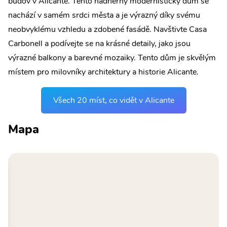
budov v Alicante. Tento nádherný modernistický dům se
nachází v samém srdci města a je výrazný díky svému
neobvyklému vzhledu a zdobené fasádě. Navštivte Casa
Carbonell a podívejte se na krásné detaily, jako jsou
výrazné balkony a barevné mozaiky. Tento dům je skvělým
místem pro milovníky architektury a historie Alicante.
Všech 20 míst, co vidět v Alicante
Mapa