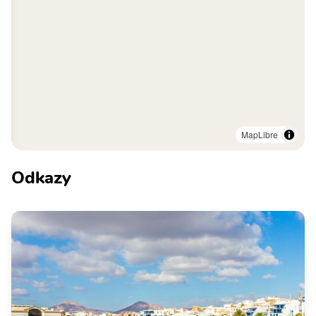
MapLibre
Odkazy