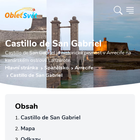
Castillo de San Gabriel
Castillo de San Gabriel je historická pevnost v Arrecife na
kanárském ostrově Lanzarote.
Hlavní stránka
Španělsko
Arrecife
Castillo de San Gabriel
Obsah
Castillo de San Gabriel
Mapa
Odkazy