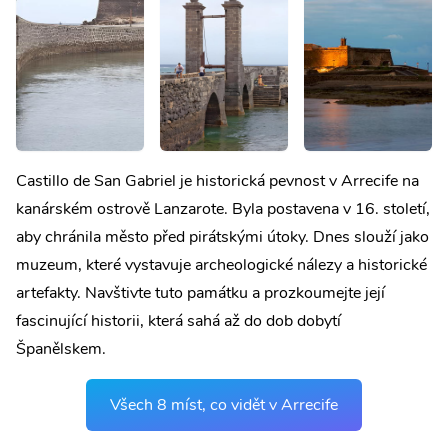
Castillo de San Gabriel je historická pevnost v Arrecife na
kanárském ostrově Lanzarote. Byla postavena v 16. století,
aby chránila město před pirátskými útoky. Dnes slouží jako
muzeum, které vystavuje archeologické nálezy a historické
artefakty. Navštivte tuto památku a prozkoumejte její
fascinující historii, která sahá až do dob dobytí
Španělskem.
Všech 8 míst, co vidět v Arrecife