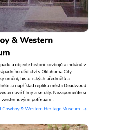
oy & Western
eum
padu a objevte historii kovbojů a indiánů v
ápadního dědictví v Oklahoma City.
ky umění, historických předmětů a
édněte si například repliku města Deadwood
westernové filmy a seriály. Nezapomeňte si
s westernovými potřebami.
al Cowboy & Western Heritage Museum