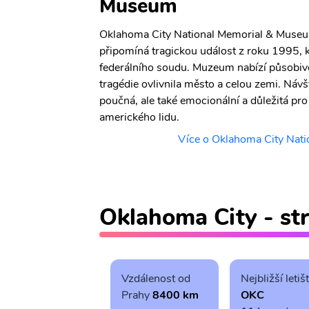
Museum
Oklahoma City National Memorial & Museum
připomíná tragickou událost z roku 1995, 
federálního soudu. Muzeum nabízí působivé 
tragédie ovlivnila město a celou zemi. Návš
poučná, ale také emocionální a důležitá pro
amerického lidu.
Více o Oklahoma City Nat
Oklahoma City - st
Vzdálenost od
Nejbližší letiš
Prahy
8400 km
OKC