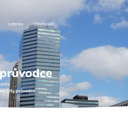
Letenky
Ubytování
 průvodce
tenky.
ma City průvodce