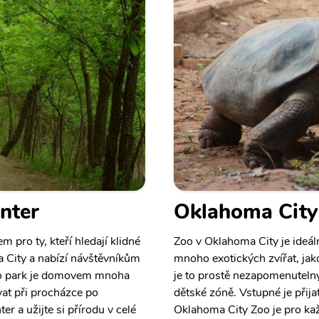
nter
Oklahoma City
 pro ty, kteří hledají klidné
Zoo v Oklahoma City je ideál
a City a nabízí návštěvníkům
mnoho exotických zvířat, jako 
nto park je domovem mnoha
je to prostě nezapomenutelný 
vat při procházce po
dětské zóně. Vstupné je přija
r a užijte si přírodu v celé
Oklahoma City Zoo je pro kaž