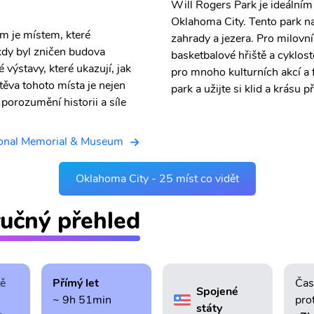
Will Rogers Park je ideálním
Oklahoma City. Tento park na
 je místem, které
zahrady a jezera. Pro milovní
kdy byl zničen budova
basketbalové hřiště a cyklos
výstavy, které ukazují, jak
pro mnoho kulturních akcí a f
těva tohoto místa je nejen
park a užijte si klid a krásu p
 porozumění historii a síle
ional Memorial & Museum
Oklahoma City - 25 míst co vidět
ručný přehled
tě
Přímý let
Čas
Spojené
~ 9h 51min
pro
státy