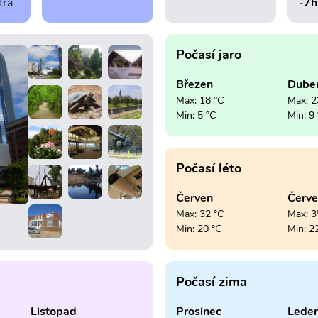
tra
-7h
Počasí jaro
Březen
Dube
Max: 18 °C
Max: 2
Min: 5 °C
Min: 9
Počasí léto
Červen
Červ
Max: 32 °C
Max: 3
Min: 20 °C
Min: 2
Počasí zima
Listopad
Prosinec
Lede