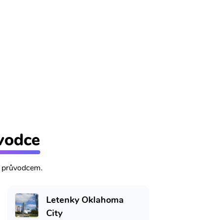
vodce
m průvodcem.
Letenky Oklahoma
City