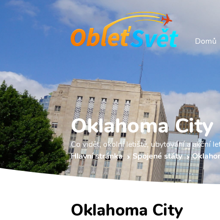
Domů
Oklahoma City
Co vidět, okolní letiště, ubytování a akční le
Hlavní stránka
Spojené státy
Oklaho
Oklahoma City