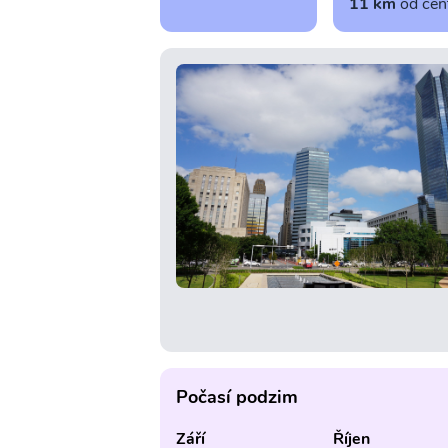
11 km
od cen
Počasí podzim
Září
Říjen