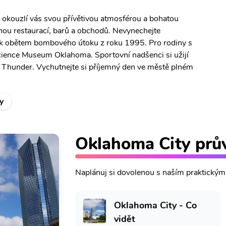
okouzlí vás svou přívětivou atmosférou a bohatou
plnou restaurací, barů a obchodů. Nevynechejte
ík obětem bombového útoku z roku 1995. Pro rodiny s
cience Museum Oklahoma. Sportovní nadšenci si užijí
Thunder. Vychutnejte si příjemný den ve městě plném
y
Oklahoma City prů
Naplánuj si dovolenou s naším praktický
Oklahoma City - Co
vidět