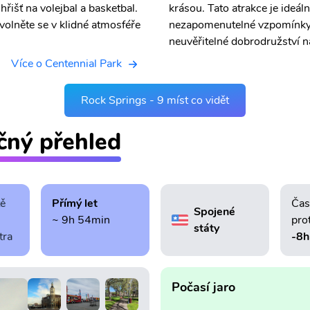
hřišť na volejbal a basketbal.
krásou. Tato atrakce je ideál
uvolněte se v klidné atmosféře
nezapomenutelné vzpomínky. 
neuvěřitelné dobrodružství 
Více o Centennial Park
Rock Springs - 9 míst co vidět
čný přehled
tě
Přímý let
Čas
Spojené
~ 9h 54min
pro
státy
tra
-8h
Počasí jaro