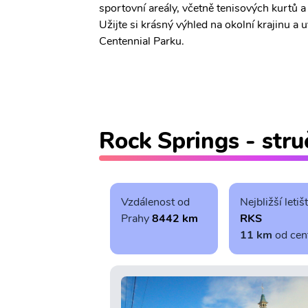
sportovní areály, včetně tenisových kurtů a 
Užijte si krásný výhled na okolní krajinu a 
Centennial Parku.
Rock Springs - stru
Vzdálenost od
Nejbližší letiš
Prahy
8442 km
RKS
11 km
od cen