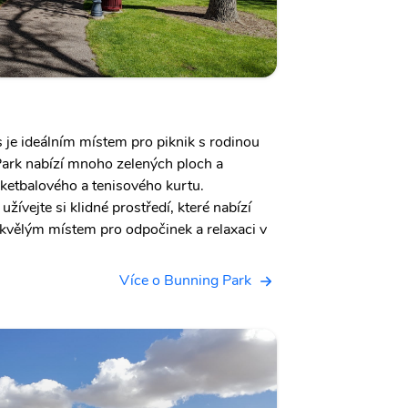
 je ideálním místem pro piknik s rodinou
 Park nabízí mnoho zelených ploch a
sketbalového a tenisového kurtu.
žívejte si klidné prostředí, které nabízí
skvělým místem pro odpočinek a relaxaci v
.
Více o Bunning Park