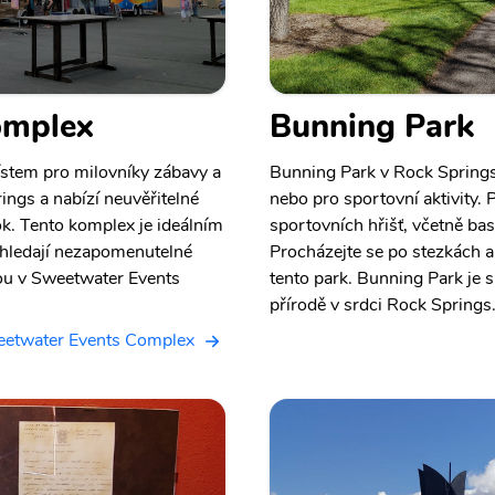
omplex
Bunning Park
stem pro milovníky zábavy a
Bunning Park v Rock Springs
ngs a nabízí neuvěřitelné
nebo pro sportovní aktivity.
ok. Tento komplex je ideálním
sportovních hřišť, včetně ba
í hledají nezapomenutelné
Procházejte se po stezkách a u
enou v Sweetwater Events
tento park. Bunning Park je 
přírodě v srdci Rock Springs
eetwater Events Complex