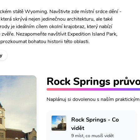
ckém státě Wyoming. Navštivte zde místní srdce dění -
terá skrývá nejen jedinečnou architekturu, ale také
ody je ideálním cílem okolní krajobraz, který nabízí
é zvěře. Nezapomeňte navštívit Expedition Island Park,
prozkoumat bohatou historii této oblasti.
y
Rock Springs prův
Naplánuj si dovolenou s naším praktický
Rock Springs - Co
vidět
9 míst, co musíš vidět