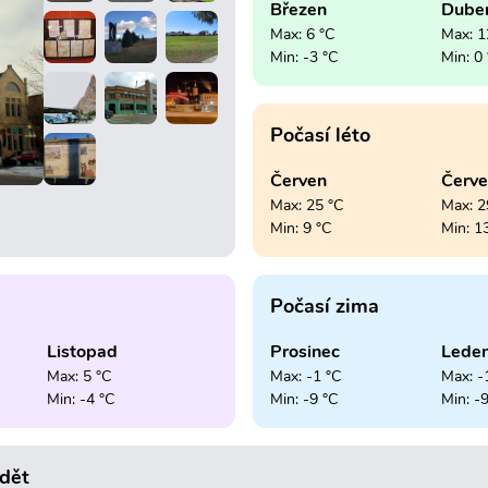
Březen
Dube
Max: 6 °C
Max: 1
Min: -3 °C
Min: 0
Počasí léto
Červen
Červ
Max: 25 °C
Max: 2
Min: 9 °C
Min: 1
Počasí zima
Listopad
Prosinec
Lede
Max: 5 °C
Max: -1 °C
Max: -
Min: -4 °C
Min: -9 °C
Min: -
idět