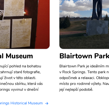
cal Museum
Blairtown Par
nující pohled na bohatou
Blairtown Park je ideálním m
ahrnují staré fotografie,
v Rock Springs. Tento park n
jí život v této oblasti.
odpočinek a relaxaci. Obklop
inečnou sbírku, která vás
místo pro rodinné výlety. Nav
prings vyvinul v dnešní
její nejlepší podobě.
prings Historical Museum