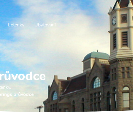
Letenky
Ubytování
průvodce
tenky.
rings průvodce