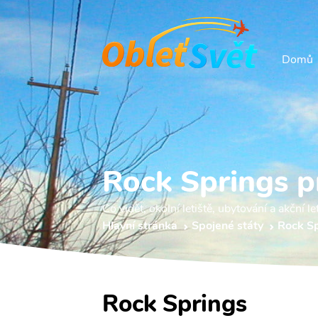
Domů
Rock Springs 
Co vidět, okolní letiště, ubytování a akční le
Hlavní stránka
Spojené státy
Rock Sp
Rock Springs