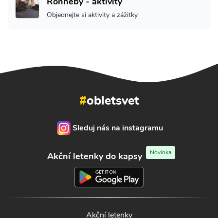
Ronneby - aktivity
Objednejte si aktivity a zážitky
#
obletsvet
Sleduj nás na instagramu
Novinka
Akční letenky do kapsy
Akční letenky