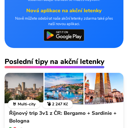
Nová aplikace na akční letenky
Nově můžete odebírat naše akční letenky zdarma také přes
naší novou aplikaci.
Poslední tipy na akční letenky
🤘 Multi-city
💣 2 247 Kč
Říjnový trip 3v1 z ČR: Bergamo + Sardinie +
Bologna