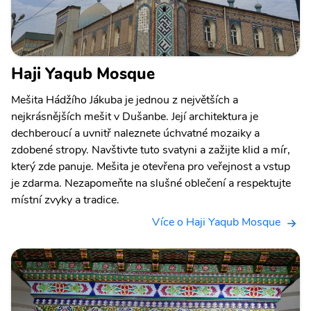
Haji Yaqub Mosque
Mešita Hádžího Jákuba je jednou z největších a
nejkrásnějších mešit v Dušanbe. Její architektura je
dechberoucí a uvnitř naleznete úchvatné mozaiky a
zdobené stropy. Navštivte tuto svatyni a zažijte klid a mír,
který zde panuje. Mešita je otevřena pro veřejnost a vstup
je zdarma. Nezapomeňte na slušné oblečení a respektujte
místní zvyky a tradice.
Více o Haji Yaqub Mosque