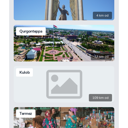
4 km od
Qurgonteppa
77 km od
Kulob
109 km od
Termez