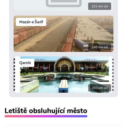
221 km od
Mazár-e Šaríf
248 km od
Qarshi
263 km od
Letiště obsluhující město