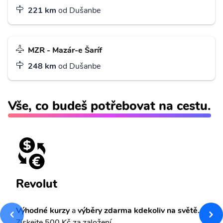
221 km
od Dušanbe
MZR - Mazár-e Šaríf
248 km
od Dušanbe
Vše, co budeš potřebovat na cestu.
Revolut
Výhodné kurzy
a
výběry zdarma kdekoliv na světě.
Získejte 500 Kč za založení.