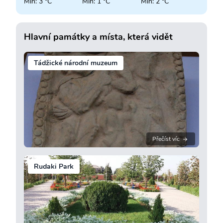
Min: 3 °C
Min: 1 °C
Min: 2 °C
Hlavní památky a místa, která vidět
Tádžické národní muzeum
Přečíst víc
Rudaki Park