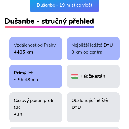
Dušanbe - 19 míst co vidět
Dušanbe - stručný přehled
Vzdálenost od Prahy
Nejbližší letiště
DYU
4405 km
3 km
od centra
Přímý let
Tádžikistán
~ 5h 48min
Časový posun proti
Obsluhující letiště
ČR
DYU
+3h