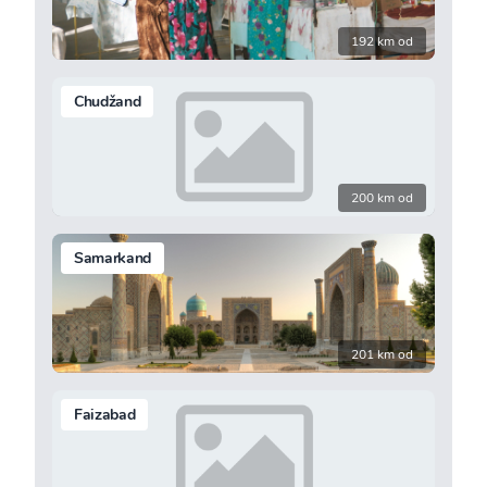
192 km od
Chudžand
200 km od
Samarkand
201 km od
Faizabad