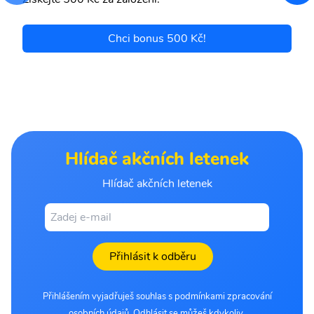
Chci bonus 500 Kč!
Hlídač akčních letenek
Hlídač akčních letenek
Přihlásit k odběru
Přihlášením vyjadřuješ souhlas s podmínkami zpracování
osobních údajů. Odhlásit se můžeš kdykoliv.