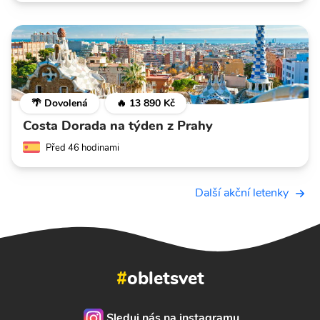
🌴 Dovolená
🔥 13 890 Kč
Costa Dorada na týden z Prahy
Před 46 hodinami
Další akční letenky
#
obletsvet
Sleduj nás na instagramu