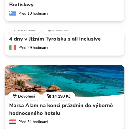
Bratislavy
Před 10 hodinami
🌴 Dovolená
💣 6 318 Kč
4 dny v Jižním Tyrolsku s all Inclusive
Před 29 hodinami
🌴 Dovolená
🚀 14 190 Kč
Marsa Alam na konci prázdnin do výborně
hodnoceného hotelu
Před 31 hodinami