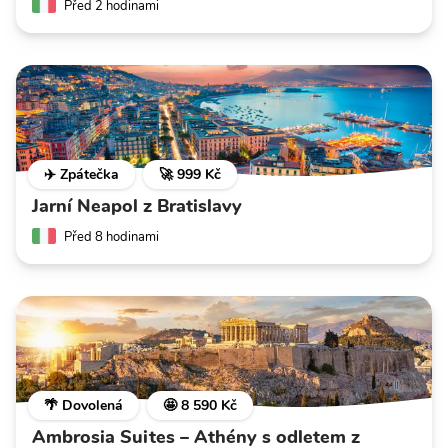
Před 2 hodinami
✈️ Zpátečka
🚀 999 Kč
Jarní Neapol z Bratislavy
Před 8 hodinami
🌴 Dovolená
🤩 8 590 Kč
Ambrosia Suites – Athény s odletem z