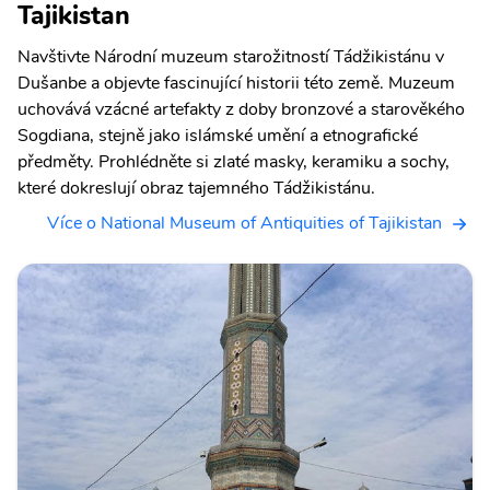
Tajikistan
Navštivte Národní muzeum starožitností Tádžikistánu v
Dušanbe a objevte fascinující historii této země. Muzeum
uchovává vzácné artefakty z doby bronzové a starověkého
Sogdiana, stejně jako islámské umění a etnografické
předměty. Prohlédněte si zlaté masky, keramiku a sochy,
které dokreslují obraz tajemného Tádžikistánu.
Více o National Museum of Antiquities of Tajikistan