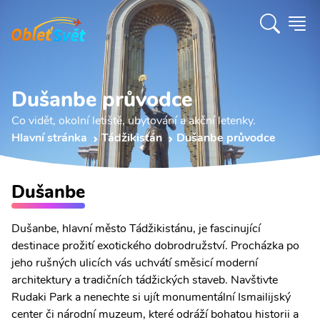
Dušanbe průvodce
Co vidět, okolní letiště, ubytování a akční letenky.
Hlavní stránka
Tádžikistán
Dušanbe průvodce
Dušanbe
Dušanbe, hlavní město Tádžikistánu, je fascinující
destinace prožití exotického dobrodružství. Procházka po
jeho rušných ulicích vás uchvátí směsicí moderní
architektury a tradičních tádžických staveb. Navštivte
Rudaki Park a nenechte si ujít monumentální Ismailijský
center či národní muzeum, které odráží bohatou historii a