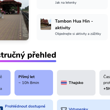
Jak na letenky
Tambon Hua Hin -
aktivity
Objednejte si aktivity a zážitky
tručný přehled
tě
Přímý let
Čas
~ 10h 8min
Thajsko
pro
ra
+5
Prohlédnout dostupné
Vstupenky