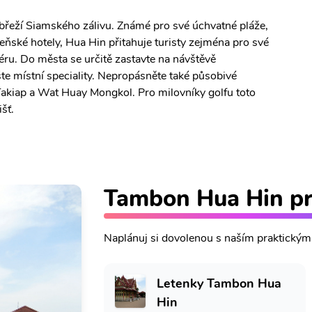
obřeží Siamského zálivu. Známé pro své úchvatné pláže,
zeňské hotely, Hua Hin přitahuje turisty zejména pro své
éru. Do města se určitě zastavte na návštěvě
e místní speciality. Nepropásněte také působivé
akiap a Wat Huay Mongkol. Pro milovníky golfu toto
šť.
Tambon Hua Hin p
Naplánuj si dovolenou s naším praktický
Letenky Tambon Hua
Hin