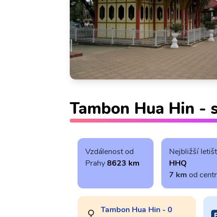
Tambon Hua Hin - s
Vzdálenost od
Nejbližší letiš
Prahy
8623 km
HHQ
7 km
od cent
Tambon Hua Hin - 0