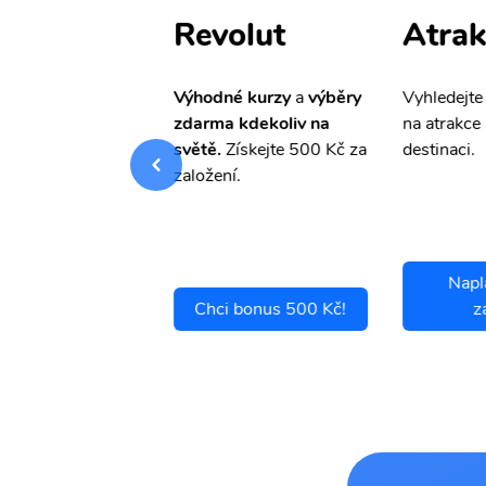
ištění
Revolut
Atrak
pro Vás
slevu ve
Výhodné kurzy
a
výběry
Vyhledejte
0%
na cestovní
zdarma kdekoliv na
na atrakce 
ní a případné
světě.
Získejte 500 Kč za
destinaci.
.
založení.
Napl
ci se pojistit
Chci bonus 500 Kč!
z