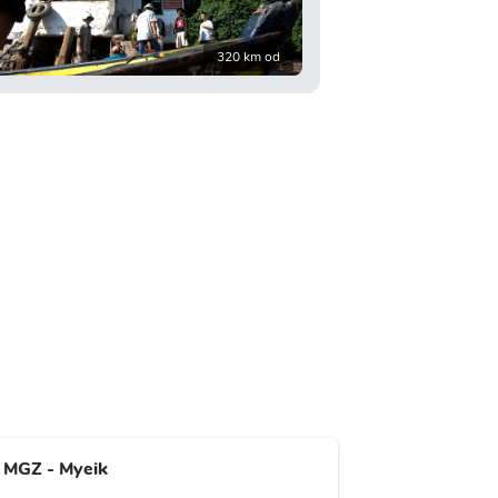
320 km od
MGZ - Myeik