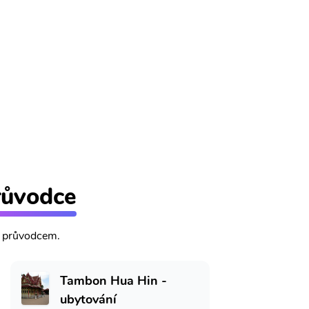
růvodce
m průvodcem.
Tambon Hua Hin -
ubytování