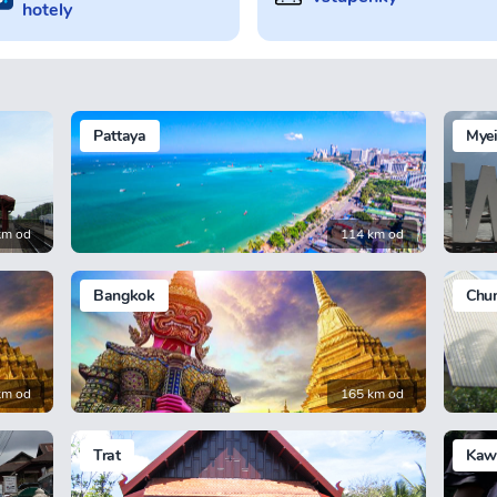
hotely
Pattaya
Mye
km od
114 km od
Bangkok
Chu
km od
165 km od
Trat
Kaw