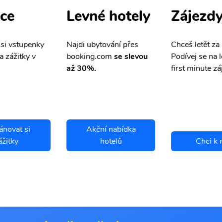
ce
Zájezd
Levné hotely
 si vstupenky
Chceš letět za
Najdi ubytování přes
a zážitky v
Podívej se na l
booking.com
se slevou
first minute zá
až 30%.
ánovat si
Akční nabídka
ážitky
hotelů
Chci k 