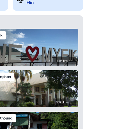
Hin
ik
146 km od
mphon
216 km od
thoung