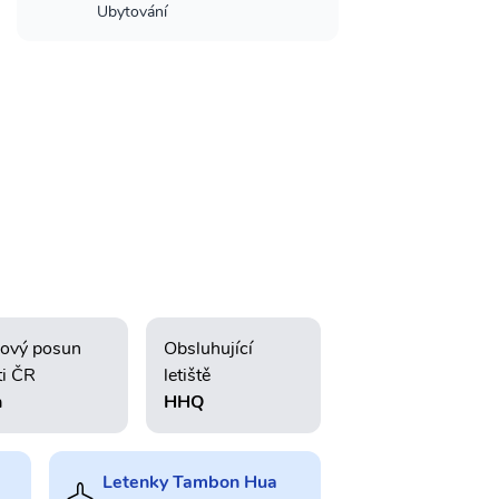
Ubytování
ový posun
Obsluhující
ti ČR
letiště
h
HHQ
Letenky Tambon Hua