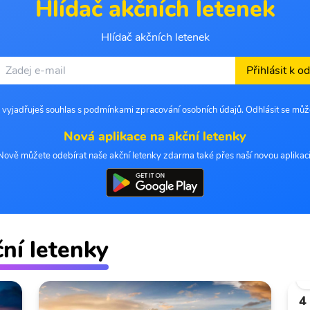
Hlídač akčních letenek
Hlídač akčních letenek
Přihlásit k o
 vyjadřuješ souhlas s podmínkami zpracování osobních údajů. Odhlásit se můž
Nová aplikace na akční letenky
Nově můžete odebírat naše akční letenky zdarma také přes naší novou aplikaci
ční letenky
4