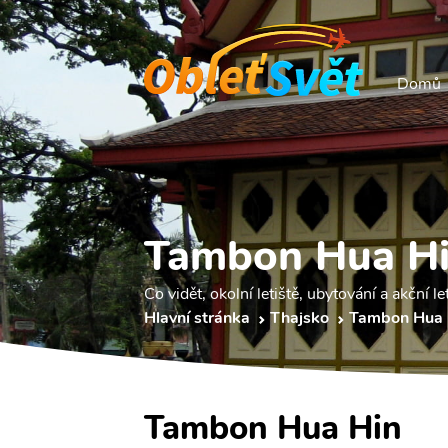
Domů
Tambon Hua Hi
Co vidět, okolní letiště, ubytování a akční le
Hlavní stránka
Thajsko
Tambon Hua 
Tambon Hua Hin