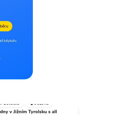
dběru
eš kdykoliv.
.
🌴 Dovolená
💣 6 318 Kč
 dny v Jižním Tyrolsku s all