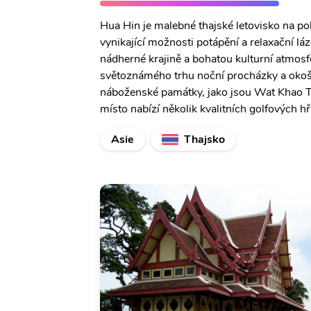
Hua Hin je malebné thajské letovisko na p
vynikající možnosti potápění a relaxační lá
nádherné krajině a bohatou kulturní atmosf
světoznámého trhu noční procházky a okošt
náboženské památky, jako jsou Wat Khao T
místo nabízí několik kvalitních golfových hři
Asie
Thajsko