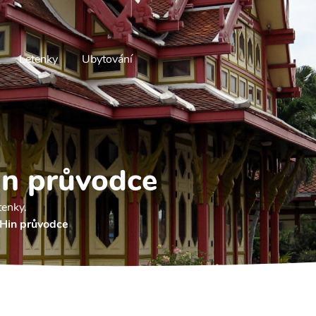
Letenky
Ubytování
n průvodce
tenky.
Hin průvodce