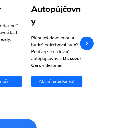
y
Autopůjčovn
Pojištění
y
 relaxem?
Máme pro Vás
sle
evné last i
výši 50%
na cest
Plánuješ dovolenou a
jezdy.
pojištění a případ
budeš potřebovat auto?
storno.
Podívej se na levné
autopůjčovny s
Discover
Cars
v destinaci.
moři
Akční nabídka aut
Chci se pojis