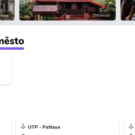
km od
258 km od
 město
UTP - Pattaya