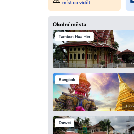
míst co vidět
Okolní města
Tambon Hua Hin
8 
Bangkok
150 
Dawei