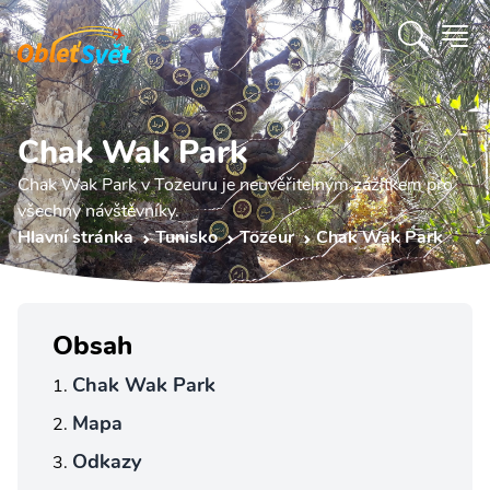
Chak Wak Park
Chak Wak Park v Tozeuru je neuvěřitelným zážitkem pro
všechny návštěvníky.
Hlavní stránka
Tunisko
Tozeur
Chak Wak Park
Obsah
Chak Wak Park
Mapa
Odkazy