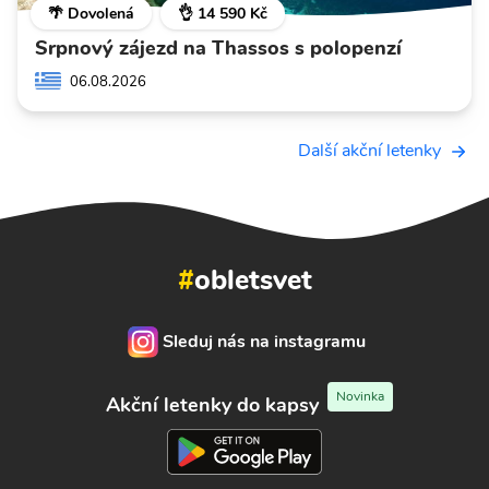
🌴 Dovolená
👌 14 590 Kč
Srpnový zájezd na Thassos s polopenzí
06.08.2026
Další akční letenky
#
obletsvet
Sleduj nás na instagramu
Novinka
Akční letenky do kapsy