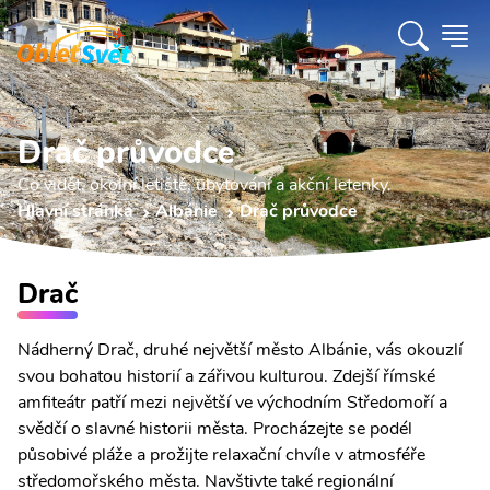
Drač průvodce
Co vidět, okolní letiště, ubytování a akční letenky.
Hlavní stránka
Albánie
Drač průvodce
Drač
Nádherný Drač, druhé největší město Albánie, vás okouzlí
svou bohatou historií a zářivou kulturou. Zdejší římské
amfiteátr patří mezi největší ve východním Středomoří a
svědčí o slavné historii města. Procházejte se podél
působivé pláže a prožijte relaxační chvíle v atmosféře
středomořského města. Navštivte také regionální