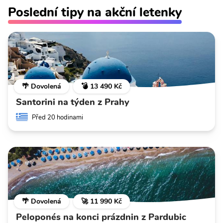
Poslední tipy na akční letenky
🌴 Dovolená
💣 13 490 Kč
Santorini na týden z Prahy
Před 20 hodinami
🌴 Dovolená
🚀 11 990 Kč
Peloponés na konci prázdnin z Pardubic