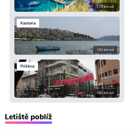
170 km od
Kastoria
182 km od
Priština
192 km od
Letiště poblíž