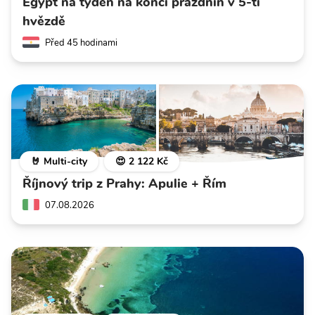
Egypt na týden na konci prázdnin v 5-ti
hvězdě
Před 45 hodinami
🤘 Multi-city
😍 2 122 Kč
Říjnový trip z Prahy: Apulie + Řím
07.08.2026