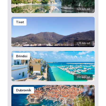
124 km od
Tivat
135 km od
Brindisi
145 km od
Dubrovník