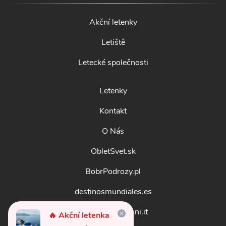
Akční letenky
Letiště
Letecké společnosti
Letenky
Kontakt
O Nás
ObletSvet.sk
BobrPodrozy.pl
destinosmundiales.es
guidadestinazioni.it
🔥 Akční letenka