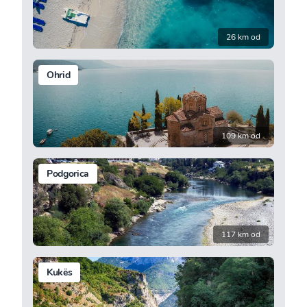
26 km od
Ohrid
109 km od
Podgorica
117 km od
Kukës