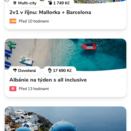
🤘 Multi-city
💣 1 749 Kč
2v1 v říjnu: Mallorka + Barcelona
Před 10 hodinami
🌴 Dovolená
👌 17 690 Kč
Albánie na týden s all inclusive
Před 13 hodinami