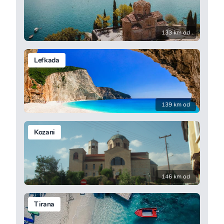
133 km od
Lefkada
139 km od
Kozani
146 km od
Tirana