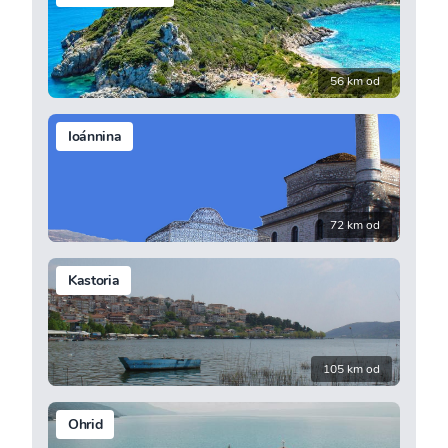
56 km od
Ioánnina
72 km od
Kastoria
105 km od
Ohrid