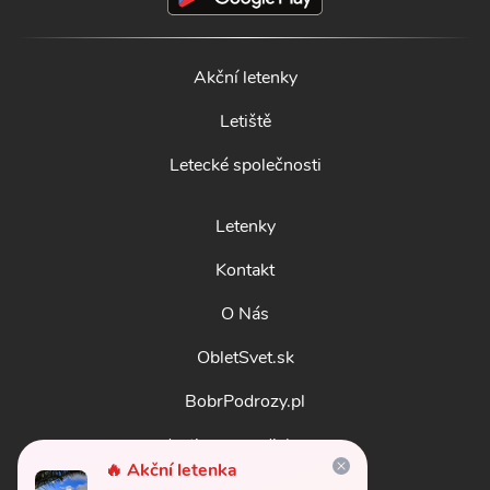
Akční letenky
Letiště
Letecké společnosti
Letenky
Kontakt
O Nás
ObletSvet.sk
BobrPodrozy.pl
destinosmundiales.es
🔥 Akční letenka
guidadestinazioni.it