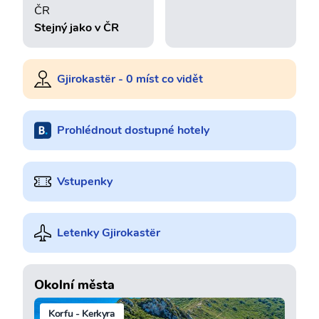
ČR
Stejný jako v ČR
Gjirokastër - 0 míst co vidět
Prohlédnout dostupné hotely
Vstupenky
Letenky Gjirokastër
Okolní města
Korfu - Kerkyra