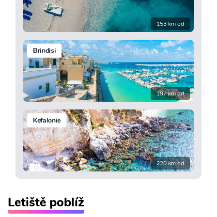
153 km od
Brindisi
197 km od
Kefalonie
220 km od
Letiště poblíž