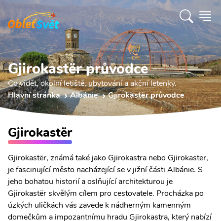
Gjirokastër průvodce
Co vidět, okolní letiště, ubytování a akční letenky.
Hlavní stránka
Albánie
Gjirokastër průvodce
Gjirokastër
Gjirokastër, známá také jako Gjirokastra nebo Gjirokaster,
je fascinující město nacházející se v jižní části Albánie. S
jeho bohatou historií a oslňující architekturou je
Gjirokastër skvělým cílem pro cestovatele. Procházka po
úzkých uličkách vás zavede k nádherným kamenným
domečkům a impozantnímu hradu Gjirokastra, který nabízí