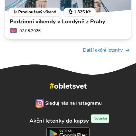
✨ Prodloužený víkend
👌 1 325 Kč
Podzimní víkendy v Londýně z Prahy
07.08.2026
Další akční letenky
#
obletsvet
Sleduj nás na instagramu
Novinka
Akční letenky do kapsy