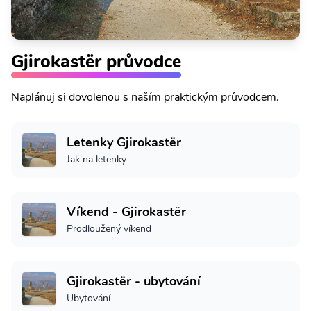
Gjirokastër průvodce
Naplánuj si dovolenou s naším praktickým průvodcem.
Letenky Gjirokastër
Jak na letenky
Víkend - Gjirokastër
Prodloužený víkend
Gjirokastër - ubytování
Ubytování