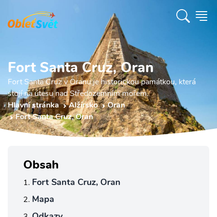
Fort Santa Cruz, Oran
Fort Santa Cruz v Oranu je historickou památkou, která
stojí na útesu nad Středozemním mořem.
Hlavní stránka
Alžírsko
Oran
Fort Santa Cruz, Oran
Obsah
Fort Santa Cruz, Oran
Mapa
Odkazy