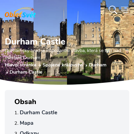
Durham Castle
Durhamský hrad je impozantní stavba, která se tyčí nad
městem Durham.
Hlavní stránka
Spojené království
Durham
Durham Castle
Obsah
Durham Castle
Mapa
Odkazy