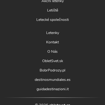
Akční letenky
Letiště
Letecké společnosti
Letenky
Kontakt
O Nás
ObletSvet.sk
BobrPodrozy.pl
destinosmundiales.es
guidadestinazioni.it