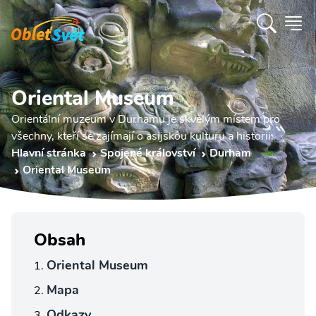
Oriental Museum
Orientální muzeum v Durhamu je skvělým místem pro
všechny, kteří se zajímají o asijskou kulturu a historii.
Hlavní stránka
Spojené království
Durham
Oriental Museum
Obsah
Oriental Museum
Mapa
Odkazy