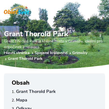
Grant Thorold Park
Grant Thorold Park je krásné místo v Grimsby, ideální pro
odpočinek a relaxaci.
Hlavní stránka
Spojené království
Grimsby
Grant Thorold Park
Obsah
Grant Thorold Park
Mapa
Odkazy