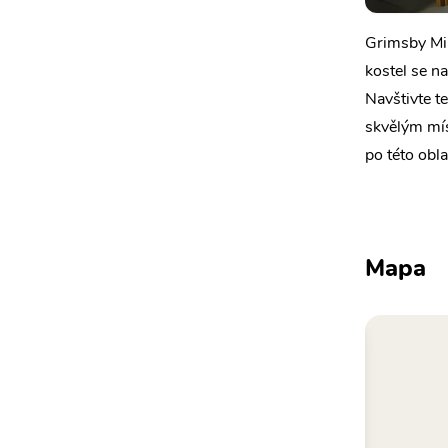
Grimsby Min
kostel se n
Navštivte te
skvělým mís
po této obla
Mapa