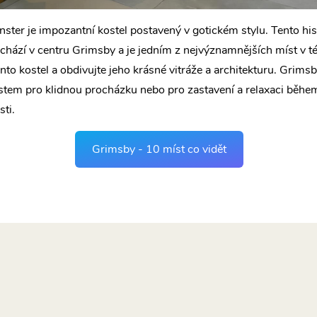
ster je impozantní kostel postavený v gotickém stylu. Tento his
achází v centru Grimsby a je jedním z nejvýznamnějších míst v té
nto kostel a obdivujte jeho krásné vitráže a architekturu. Grimsb
tem pro klidnou procházku nebo pro zastavení a relaxaci během
sti.
Grimsby - 10 míst co vidět