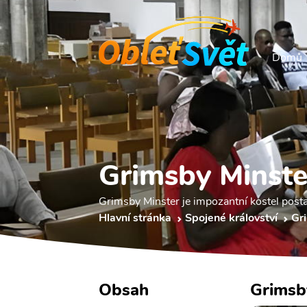
Domů
Grimsby Minste
Grimsby Minster je impozantní kostel posta
Hlavní stránka
Spojené království
Gr
Obsah
Grimsb