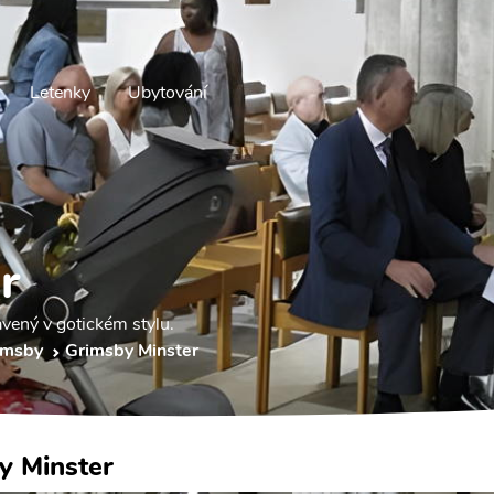
Letenky
Ubytování
r
vený v gotickém stylu.
imsby
Grimsby Minster
y Minster