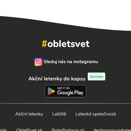
#
obletsvet
Sleduj nás na instagramu
Novinka
Akční letenky do kapsy
Akční letenky
Letiště
Letecké společnosti
Nás
ObletSvet.sk
BobrPodrozy.pl
destinosmundiale