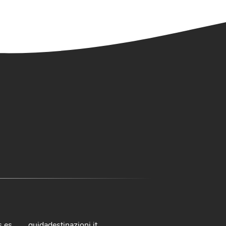
s.es
guidadestinazioni.it