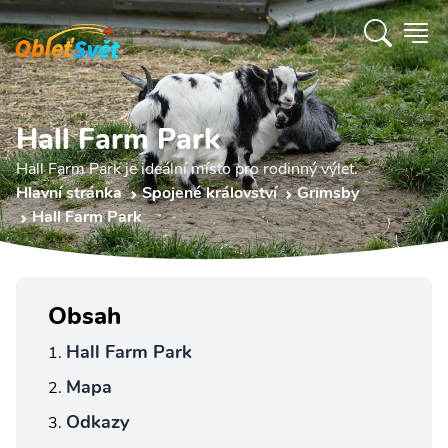
Hall Farm Park
Hall Farm Park je ideální místo pro rodinný výlet.
Hlavní stránka
Spojené království
Grimsby
Hall Farm Park
Obsah
Hall Farm Park
Mapa
Odkazy