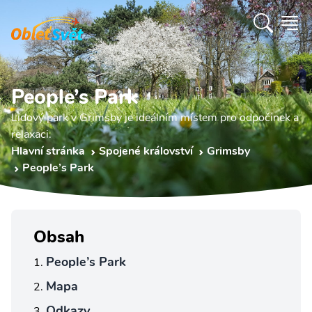
People’s Park
Lidový park v Grimsby je ideálním místem pro odpočinek a
relaxaci.
Hlavní stránka
Spojené království
Grimsby
People’s Park
Obsah
People’s Park
Mapa
Odkazy